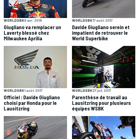
WORLDSBK
6 avr. 2018
WORLDSBK
17 août 2017
Giugliano va remplacer un
Davide Giugliano serein et
Laverty blessé chez
impatient de retrouver le
Milwaukee Aprilia
World Superbike
WORLDSBK
1 août 2017
WORLDSBK
27 juil. 2017
Officiel : Davide Giugliano
Parenthèse de travail au
choisi par Honda pour le
Lausitzring pour plusieurs
Lausitzring
équipes WSBK