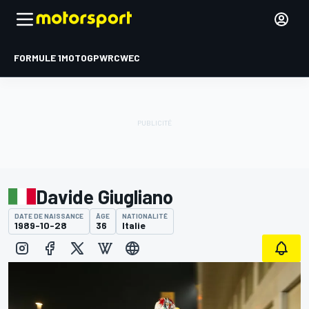
FORMULE 1
MOTOGP
WRC
WEC
Davide Giugliano
DATE DE NAISSANCE
ÂGE
NATIONALITÉ
1989-10-28
36
Italie