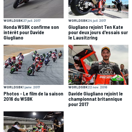
WORLDSBK
27 juil. 2017
WORLDSBK
24 juil. 2017
Honda WSBK confirme son
Giugliano rejoint Ten Kate
intérêt pour Davide
pour deux jours d'essais sur
Giugliano
le Lausitzring
WORLDSBK
1 janv. 2017
WORLDSBK
22 nov. 2016
Photos - Le film de la saison
Davide Giugliano rejoint le
2016 du WSBK
championnat britannique
pour 2017