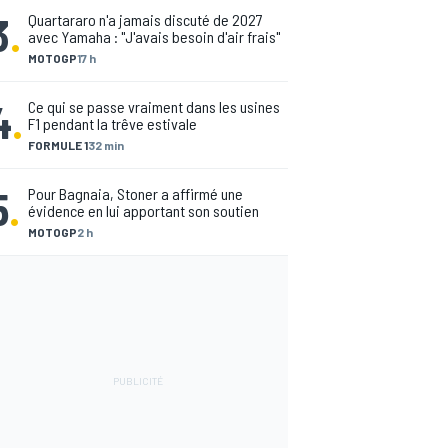
3
.
Quartararo n'a jamais discuté de 2027
avec Yamaha : "J'avais besoin d'air frais"
MOTOGP
17 h
4
.
Ce qui se passe vraiment dans les usines
F1 pendant la trêve estivale
FORMULE 1
32 min
5
.
Pour Bagnaia, Stoner a affirmé une
évidence en lui apportant son soutien
MOTOGP
2 h