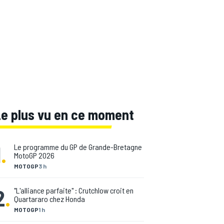
Le plus vu en ce moment
1
.
Le programme du GP de Grande-Bretagne
MotoGP 2026
MOTOGP
3 h
2
.
"L'alliance parfaite" : Crutchlow croit en
Quartararo chez Honda
MOTOGP
1 h