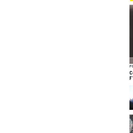
F
C
F