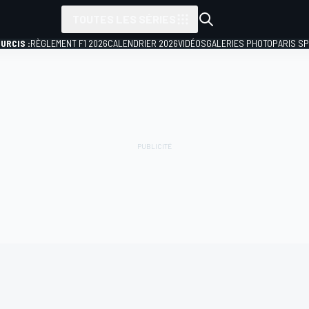
TOUTES LES SÉRIES
URCIS :
RÈGLEMENT F1 2026
CALENDRIER 2026
VIDÉOS
GALERIES PHOTO
PARIS S