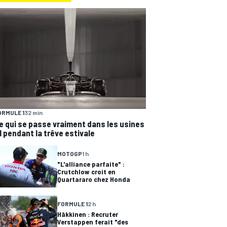
ORMULE 1
32 min
e qui se passe vraiment dans les usines
1 pendant la trêve estivale
MOTOGP
1 h
"L'alliance parfaite" :
Crutchlow croit en
Quartararo chez Honda
FORMULE 1
2 h
Häkkinen : Recruter
Verstappen ferait "des