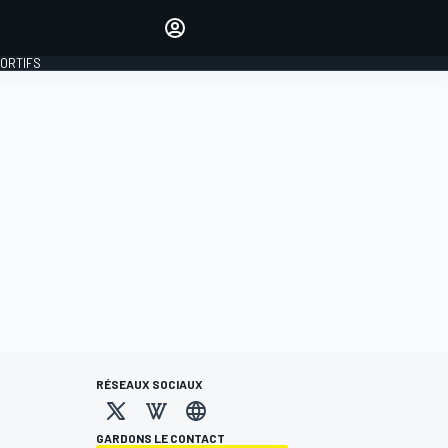
préférés
Donnez votre avis en
commentant les articles
PORTIFS
SE CONNECTER
ÉDITION
FRANCE
RÉSEAUX SOCIAUX
GARDONS LE CONTACT