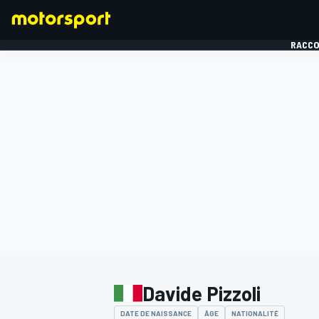
RACCO
FORMULE 1
Davide Pizzoli
DATE DE NAISSANCE
ÂGE
NATIONALITÉ