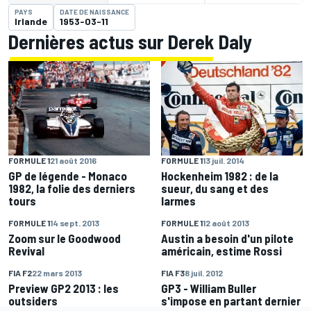
PAYS
DATE DE NAISSANCE
Irlande
1953-03-11
Dernières actus sur Derek Daly
FORMULE 1
21 août 2016
FORMULE 1
13 juil. 2014
GP de légende - Monaco
Hockenheim 1982 : de la
1982, la folie des derniers
sueur, du sang et des
tours
larmes
FORMULE 1
14 sept. 2013
FORMULE 1
12 août 2013
Zoom sur le Goodwood
Austin a besoin d'un pilote
Revival
américain, estime Rossi
FIA F2
22 mars 2013
FIA F3
8 juil. 2012
Preview GP2 2013 : les
GP3 - William Buller
outsiders
s'impose en partant dernier