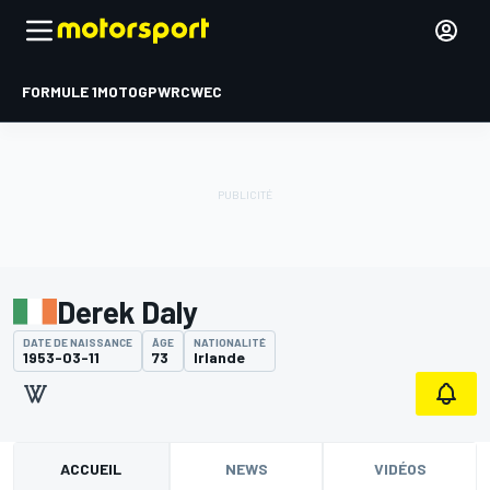
FORMULE 1
MOTOGP
WRC
WEC
Derek Daly
DATE DE NAISSANCE
ÂGE
NATIONALITÉ
1953-03-11
73
Irlande
ACCUEIL
NEWS
VIDÉOS