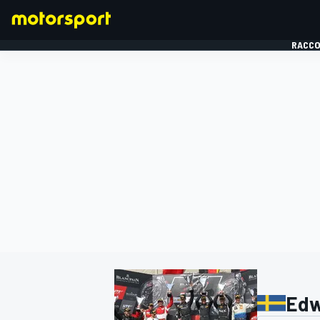
RACCO
FORMULE 1
Edw