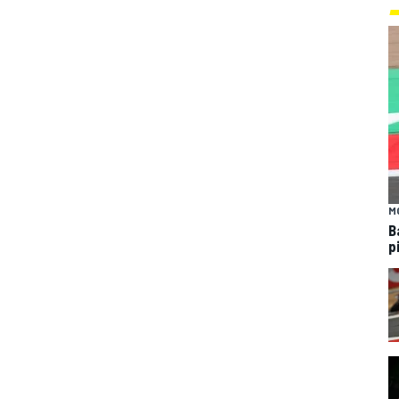
M
B
p