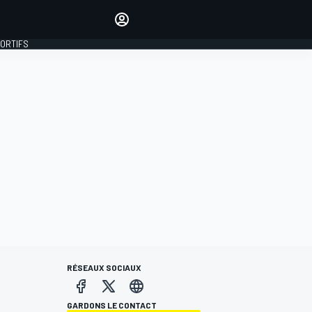
préférés
Donnez votre avis en
commentant les articles
PORTIFS
SE CONNECTER
ÉDITION
FRANCE
RÉSEAUX SOCIAUX
GARDONS LE CONTACT