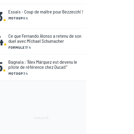
3
.
Essais - Coup de maître pour Bezzecchi !
MOTOGP
6 h
4
.
Ce que Fernando Alonso a retenu de son
duel avec Michael Schumacher
FORMULE 1
7 h
5
.
Bagnaia : "Álex Márquez est devenu le
pilote de référence chez Ducati"
MOTOGP
3 h