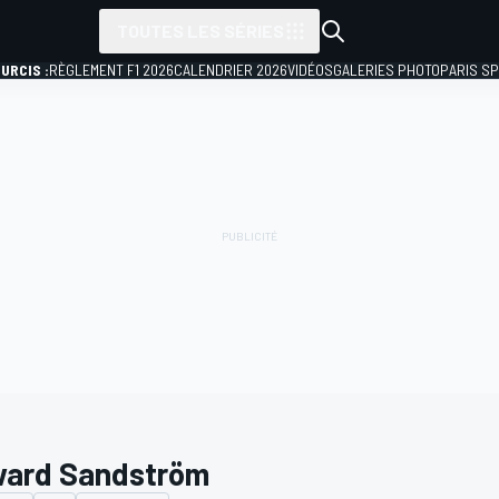
TOUTES LES SÉRIES
URCIS :
RÈGLEMENT F1 2026
CALENDRIER 2026
VIDÉOS
GALERIES PHOTO
PARIS S
ard Sandström