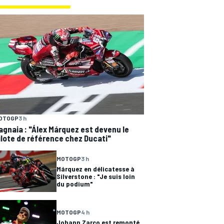
OTOGP
3 h
agnaia : "Álex Márquez est devenu le
ilote de référence chez Ducati"
MOTOGP
3 h
Márquez en délicatesse à
Silverstone : "Je suis loin
du podium"
MOTOGP
4 h
Johann Zarco est remonté