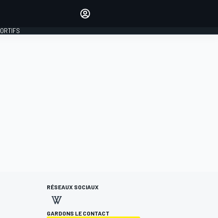
préférés
Donnez votre avis en
commentant les articles
PORTIFS
SE CONNECTER
ÉDITION
FRANCE
RÉSEAUX SOCIAUX
GARDONS LE CONTACT