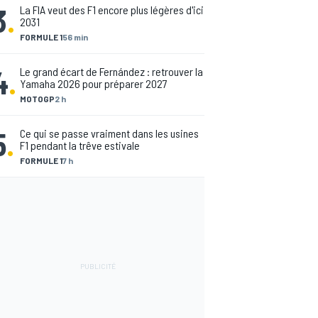
3
.
La FIA veut des F1 encore plus légères d'ici
2031
FORMULE 1
56 min
4
.
Le grand écart de Fernández : retrouver la
Yamaha 2026 pour préparer 2027
MOTOGP
2 h
5
.
Ce qui se passe vraiment dans les usines
F1 pendant la trêve estivale
FORMULE 1
7 h