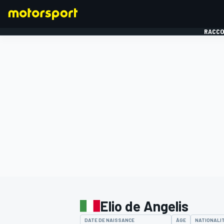
RACCO
FORMULE 1
Elio de Angelis
DATE DE NAISSANCE
ÂGE
NATIONALI