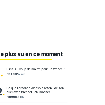
Le plus vu en ce moment
1
.
Essais - Coup de maître pour Bezzecchi !
MOTOGP
4 min
2
.
Ce que Fernando Alonso a retenu de son
duel avec Michael Schumacher
FORMULE 1
1 h