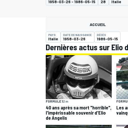
1958-03-26 - 1986-05-15
28
Italie
ACCUEIL
PAYS
DATE DE NAISSANCE
DÉCÈS
Italie
1958-03-26
1986-05-15
MOTOGP
Dernières actus sur Elio 
FORMULE 1
2 m
FORMUL
40 ans après sa mort "horrible",
Les a
l'impérissable souvenir d'Elio
vainq
de Angelis