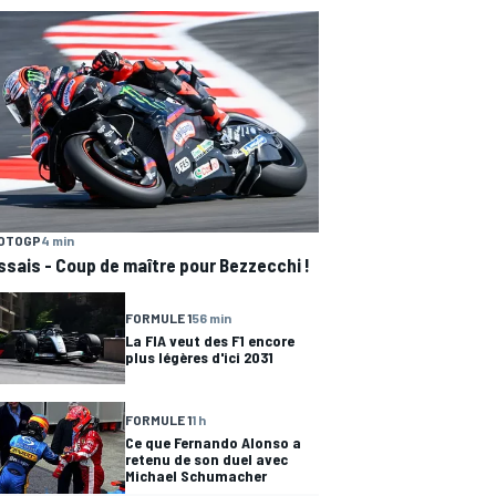
OTOGP
4 min
ssais - Coup de maître pour Bezzecchi !
FORMULE 1
56 min
La FIA veut des F1 encore
plus légères d'ici 2031
FORMULE 1
1 h
Ce que Fernando Alonso a
retenu de son duel avec
Michael Schumacher