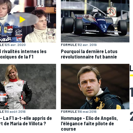
E 1
25 avr. 2020
FORMULE 1
12 avr. 2019
 rivalités internes les
Pourquoi la dernière Lotus
toxiques de la F1
révolutionnaire fut bannie
FORMULE 1
16 mai 2016
E 1
10 août 2016
Hommage - Elio de Angelis,
- La F1 a-t-elle appris de
l'élégance faite pilote de
t de Maria de Villota ?
course