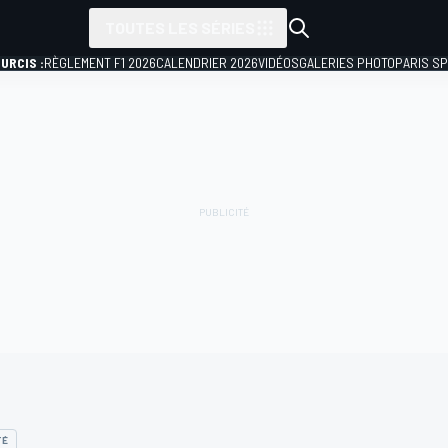
TOUTES LES SÉRIES
URCIS :
RÈGLEMENT F1 2026
CALENDRIER 2026
VIDÉOS
GALERIES PHOTO
PARIS S
TÉ