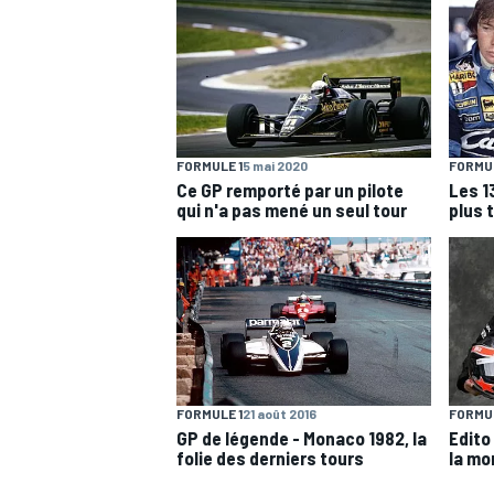
WRC
FORMULE 1
5 mai 2020
FORMUL
Ce GP remporté par un pilote
Les 13
qui n'a pas mené un seul tour
plus 
WEC
FORMULE 1
21 août 2016
FORMUL
GP de légende - Monaco 1982, la
Edito 
folie des derniers tours
la mor