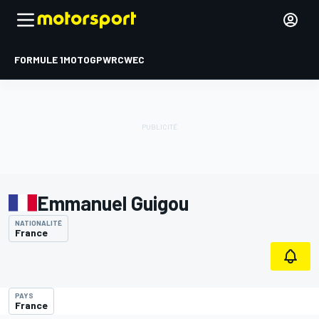
FORMULE 1
MOTOGP
WRC
WEC
Emmanuel Guigou
NATIONALITÉ
France
PAYS
France