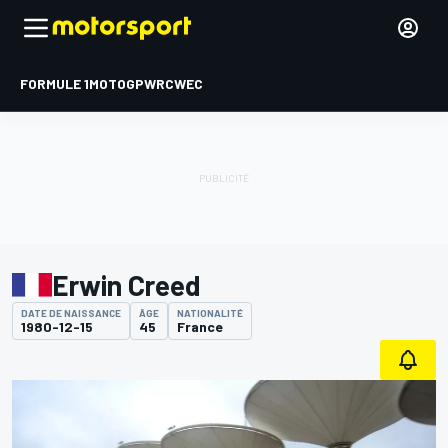
FORMULE 1
MOTOGP
WRC
WEC
Erwin Creed
DATE DE NAISSANCE
ÂGE
NATIONALITÉ
1980-12-15
45
France