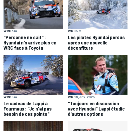
WRC
3 m
WRC
5 m
"Personne ne sait" :
Les pilotes Hyundai perdus
Hyundai n'y arrive plus en
après une nouvelle
WRC face à Toyota
déconfiture
WRC
5 m
WRC
8 janv. 2025
Le cadeau de Lappi à
"Toujours en discussion
Fourmaux : "Je n'ai pas
avec Hyundai" Lappi étudie
besoin de ces points"
d'autres options