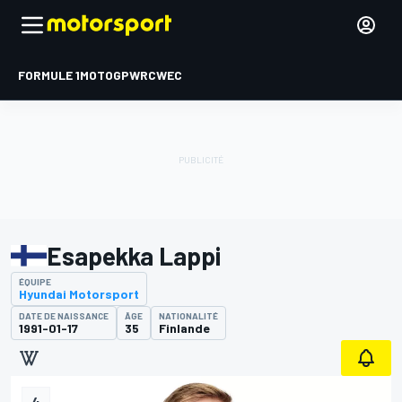
FORMULE 1
MOTOGP
WRC
WEC
Esapekka Lappi
ÉQUIPE
Hyundai Motorsport
DATE DE NAISSANCE
ÂGE
NATIONALITÉ
1991-01-17
35
Finlande
4