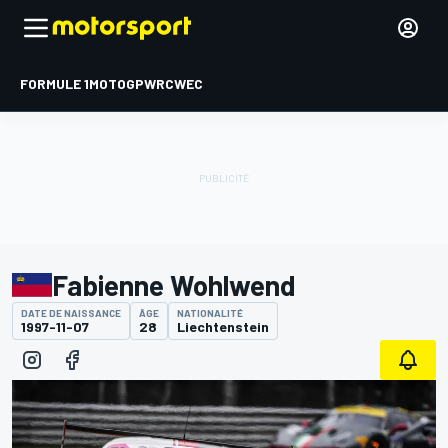
FORMULE 1
MOTOGP
WRC
WEC
Fabienne Wohlwend
DATE DE NAISSANCE
ÂGE
NATIONALITÉ
1997-11-07
28
Liechtenstein