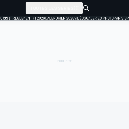
TOUTES LES SÉRIES
URCIS :
RÈGLEMENT F1 2026
CALENDRIER 2026
VIDÉOS
GALERIES PHOTO
PARIS S