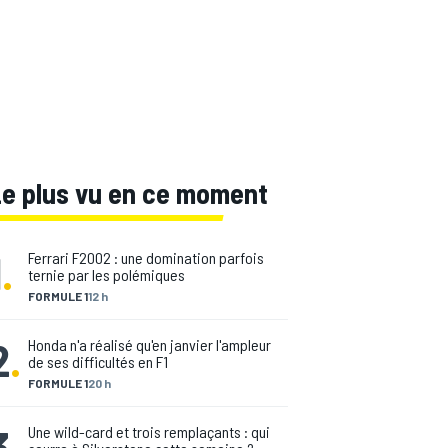
Le plus vu en ce moment
1
.
Ferrari F2002 : une domination parfois
ternie par les polémiques
FORMULE 1
12 h
2
.
Honda n'a réalisé qu'en janvier l'ampleur
de ses difficultés en F1
FORMULE 1
20 h
3
.
Une wild-card et trois remplaçants : qui