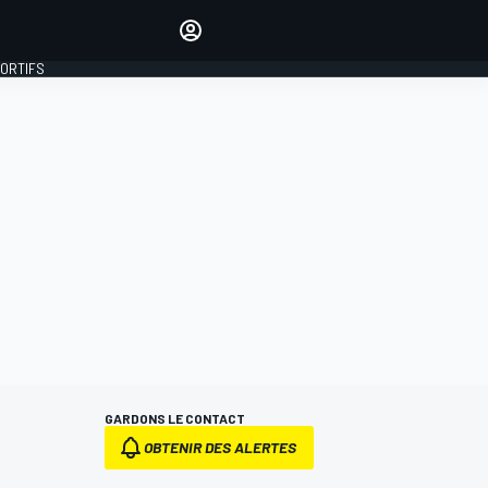
préférés
Donnez votre avis en
commentant les articles
PORTIFS
SE CONNECTER
ÉDITION
FRANCE
GARDONS LE CONTACT
OBTENIR DES ALERTES