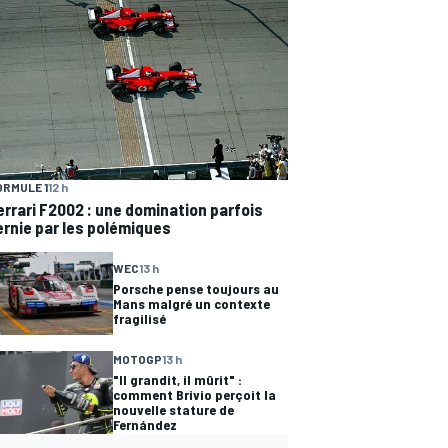
ORMULE 1
12 h
errari F2002 : une domination parfois
ernie par les polémiques
WEC
13 h
Porsche pense toujours au
Mans malgré un contexte
fragilisé
MOTOGP
13 h
"Il grandit, il mûrit" :
comment Brivio perçoit la
nouvelle stature de
Fernández