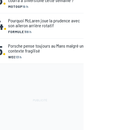
courra à Silverstone cette semaine ?
MOTOGP
19 h
4
.
Pourquoi McLaren joue la prudence avec
son aileron arrière rotatif
FORMULE 1
18 h
5
.
Porsche pense toujours au Mans malgré un
contexte fragilisé
WEC
13 h