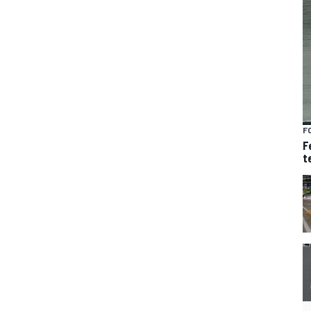
F
F
t