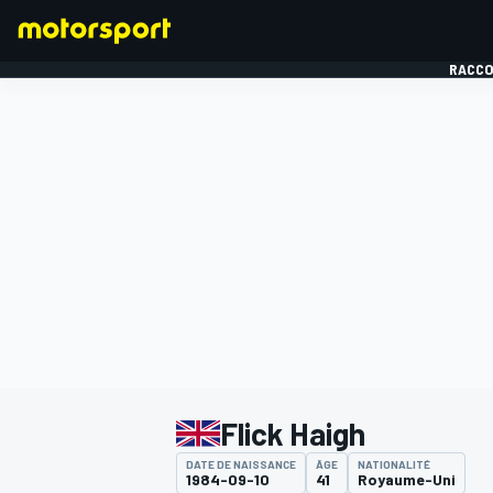
RACCO
FORMULE 1
Flick Haigh
DATE DE NAISSANCE
ÂGE
NATIONALITÉ
1984-09-10
41
Royaume-Uni