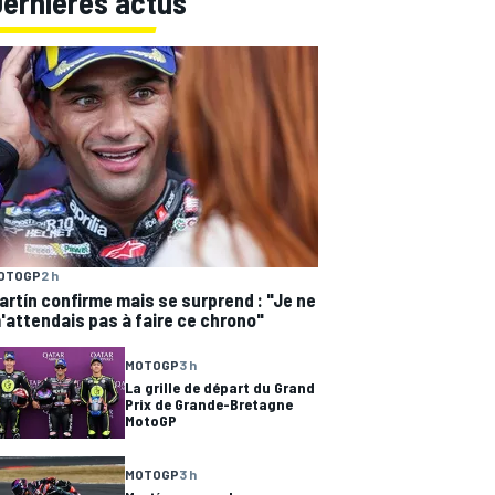
Dernières actus
OTOGP
2 h
artín confirme mais se surprend : "Je ne
'attendais pas à faire ce chrono"
MOTOGP
3 h
La grille de départ du Grand
Prix de Grande-Bretagne
MotoGP
MOTOGP
3 h