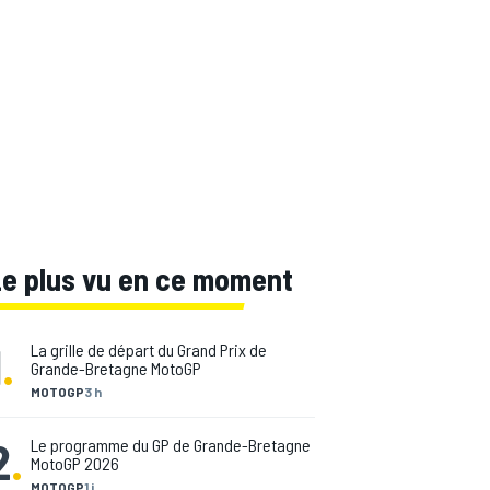
Le plus vu en ce moment
1
.
La grille de départ du Grand Prix de
Grande-Bretagne MotoGP
MOTOGP
3 h
2
.
Le programme du GP de Grande-Bretagne
MotoGP 2026
MOTOGP
1 j