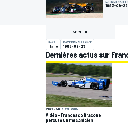
DATE DE NAISS
1983-09-23
ACCUEIL
PAYS
DATE DE NAISSANCE
MOTOGP
Italie
1983-09-23
Dernières actus sur Fra
INDYCAR
14 avr. 2015
Vidéo - Francesco Dracone
percute un mécanicien