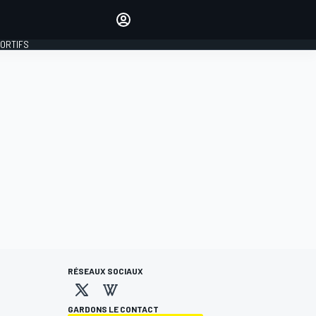
préférés
Donnez votre avis en
commentant les articles
PORTIFS
SE CONNECTER
ÉDITION
FRANCE
RÉSEAUX SOCIAUX
GARDONS LE CONTACT