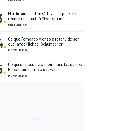
3
.
Martín surprend en s'offrant la pole et le
record du circuit à Silverstone !
MOTOGP
3 h
4
.
Ce que Fernando Alonso a retenu de son
duel avec Michael Schumacher
FORMULE 1
1 j
5
.
Ce qui se passe vraiment dans les usines
F1 pendant la trêve estivale
FORMULE 1
1 j