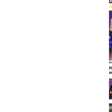
M
M
m