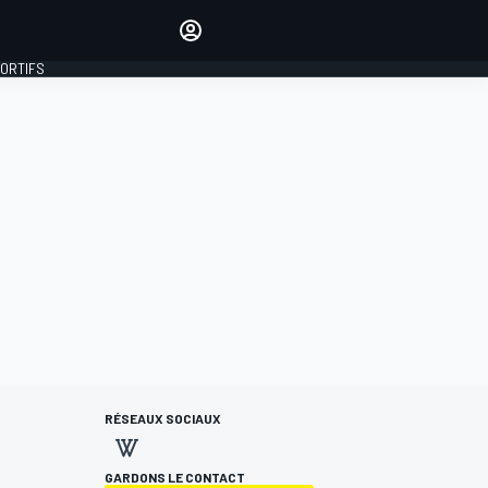
préférés
Donnez votre avis en
commentant les articles
PORTIFS
SE CONNECTER
ÉDITION
FRANCE
RÉSEAUX SOCIAUX
GARDONS LE CONTACT