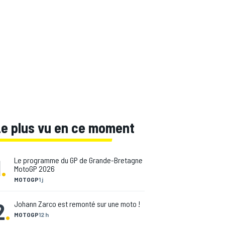
Le plus vu en ce moment
1
.
Le programme du GP de Grande-Bretagne
MotoGP 2026
MOTOGP
1 j
2
.
Johann Zarco est remonté sur une moto !
MOTOGP
12 h