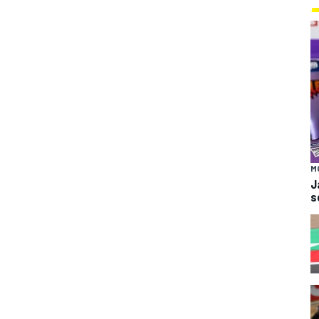
M
J
s