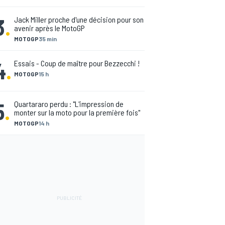
3
.
Jack Miller proche d'une décision pour son
avenir après le MotoGP
MOTOGP
35 min
4
.
Essais - Coup de maître pour Bezzecchi !
MOTOGP
15 h
5
.
Quartararo perdu : "L'impression de
monter sur la moto pour la première fois"
MOTOGP
14 h