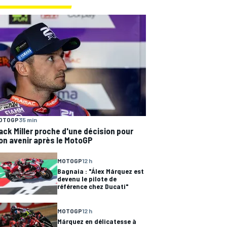
OTOGP
35 min
ack Miller proche d'une décision pour
on avenir après le MotoGP
MOTOGP
12 h
Bagnaia : "Álex Márquez est
devenu le pilote de
référence chez Ducati"
MOTOGP
12 h
Márquez en délicatesse à