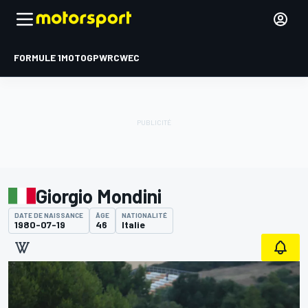
FORMULE 1
MOTOGP
WRC
WEC
Giorgio Mondini
DATE DE NAISSANCE
ÂGE
NATIONALITÉ
1980-07-19
46
Italie