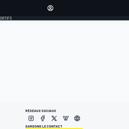
préférés
Donnez votre avis en
commentant les articles
PORTIFS
SE CONNECTER
ÉDITION
FRANCE
RÉSEAUX SOCIAUX
GARDONS LE CONTACT