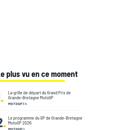
Le plus vu en ce moment
1
.
La grille de départ du Grand Prix de
Grande-Bretagne MotoGP
MOTOGP
3 h
2
.
Le programme du GP de Grande-Bretagne
MotoGP 2026
MOTOGP
1 j