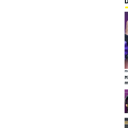
M
M
m