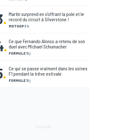
3
.
Martín surprend en s'offrant la pole et le
record du circuit à Silverstone !
MOTOGP
3 h
4
.
Ce que Fernando Alonso a retenu de son
duel avec Michael Schumacher
FORMULE 1
1 j
5
.
Ce qui se passe vraiment dans les usines
F1 pendant la trêve estivale
FORMULE 1
1 j