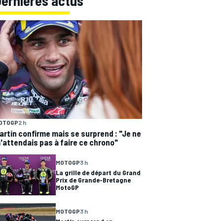
Dernières actus
OTOGP
2 h
artín confirme mais se surprend : "Je ne
'attendais pas à faire ce chrono"
MOTOGP
3 h
La grille de départ du Grand
Prix de Grande-Bretagne
MotoGP
MOTOGP
3 h