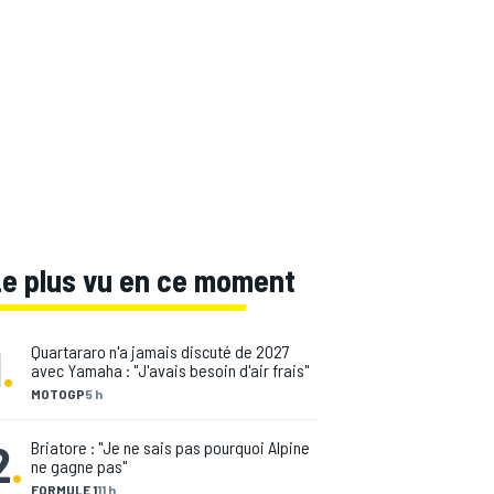
Le plus vu en ce moment
1
.
Quartararo n'a jamais discuté de 2027
avec Yamaha : "J'avais besoin d'air frais"
MOTOGP
5 h
2
.
Briatore : "Je ne sais pas pourquoi Alpine
ne gagne pas"
FORMULE 1
11 h