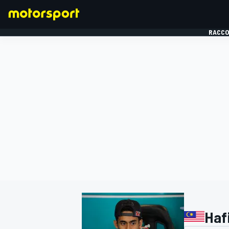
RACCO
FORMULE 1
Haf