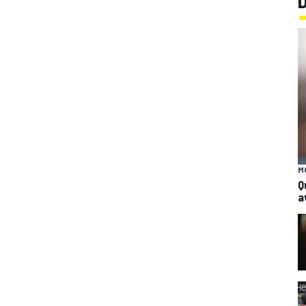
M
Q
a