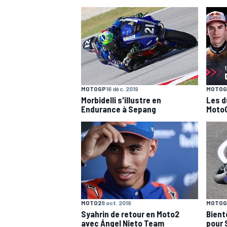
WRC
MOTOGP
16 déc. 2019
MOTOG
Morbidelli s'illustre en
Les d
Endurance à Sepang
MotoG
WEC
MOTO2
8 oct. 2019
MOTOG
Syahrin de retour en Moto2
Bient
avec Ángel Nieto Team
pour 