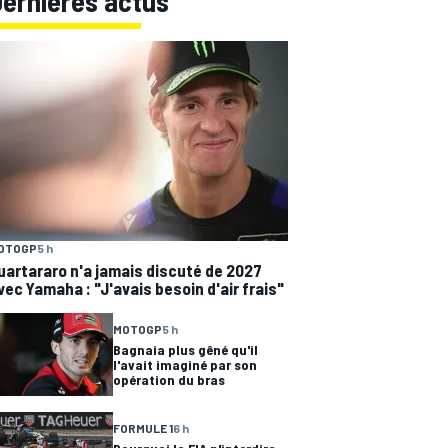
Dernières actus
OTOGP
5 h
uartararo n'a jamais discuté de 2027
vec Yamaha : "J'avais besoin d'air frais"
MOTOGP
5 h
Bagnaia plus gêné qu'il
l'avait imaginé par son
opération du bras
FORMULE 1
6 h