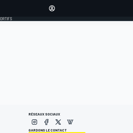
préférés
Donnez votre avis en
commentant les articles
PORTIFS
SE CONNECTER
ÉDITION
FRANCE
RÉSEAUX SOCIAUX
GARDONS LE CONTACT