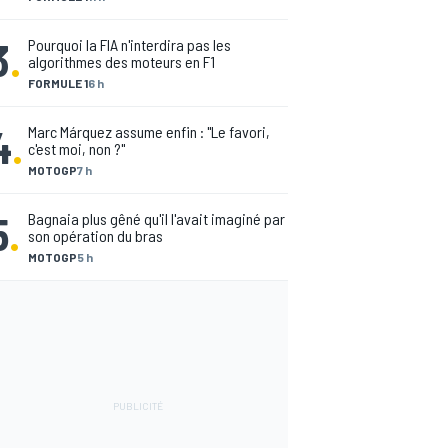
3
.
Pourquoi la FIA n'interdira pas les
algorithmes des moteurs en F1
FORMULE 1
6 h
4
.
Marc Márquez assume enfin : "Le favori,
c'est moi, non ?"
MOTOGP
7 h
5
.
Bagnaia plus gêné qu'il l'avait imaginé par
son opération du bras
MOTOGP
5 h