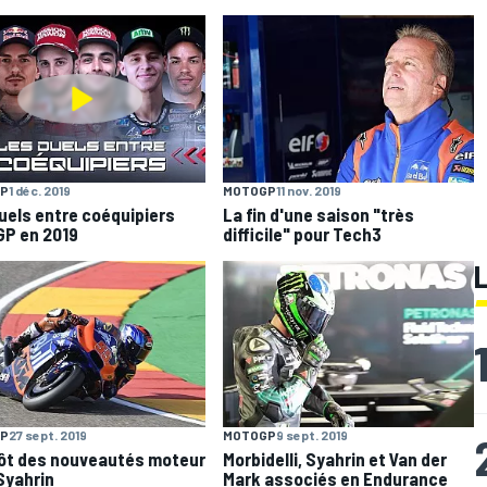
P
1 déc. 2019
MOTOGP
11 nov. 2019
uels entre coéquipiers
La fin d'une saison "très
P en 2019
difficile" pour Tech3
P
27 sept. 2019
MOTOGP
9 sept. 2019
ôt des nouveautés moteur
Morbidelli, Syahrin et Van der
Syahrin
Mark associés en Endurance