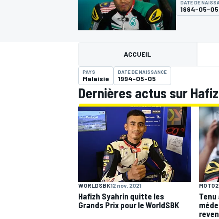
DATE DE NAISS
1994-05-05
ACCUEIL
PAYS
DATE DE NAISSANCE
MOTOGP
Malaisie
1994-05-05
Dernières actus sur Hafi
WORLDSBK
12 nov. 2021
MOTO2
Hafizh Syahrin quitte les
Tenu 
Grands Prix pour le WorldSBK
médec
reven