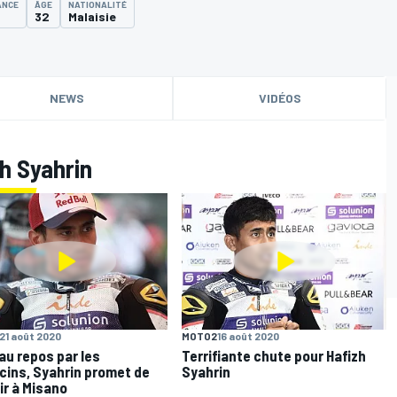
ANCE
ÂGE
NATIONALITÉ
32
Malaisie
NEWS
VIDÉOS
zh Syahrin
21 août 2020
MOTO2
16 août 2020
au repos par les
Terrifiante chute pour Hafizh
ins, Syahrin promet de
Syahrin
ir à Misano