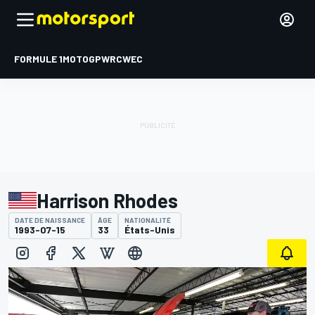
FORMULE 1
MOTOGP
WRC
WEC
Harrison Rhodes
DATE DE NAISSANCE
ÂGE
NATIONALITÉ
1993-07-15
33
États-Unis