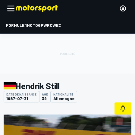
FORMULE 1
MOTOGP
WRC
WEC
Hendrik Still
DATE DE NAISSANCE
ÂGE
NATIONALITÉ
1987-07-31
39
Allemagne