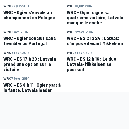
WRC
29 juin 2014
WRC
10 juin 2014
WRC - Ogier s'envole au
WRC - Ogier signe sa
championnat en Pologne
quatrième victoire, Latvala
manque le coche
WRC
6 avr. 2014
WRC
8 févr. 2014
WRC - Ogier conclut sans
WRC - ES 21 à 24 : Latvala
trembler au Portugal
s'impose devant Mikkelsen
WRC
8 févr. 2014
WRC
7 févr. 2014
WRC - ES 17 à 20 : Latvala
WRC - ES 12 à 16 : Le duel
prend une option sur la
Latvala-Mikkelsen se
victoire
poursuit
WRC
7 févr. 2014
WRC - ES 8 à 11 : Ogier part à
la faute, Latvala leader