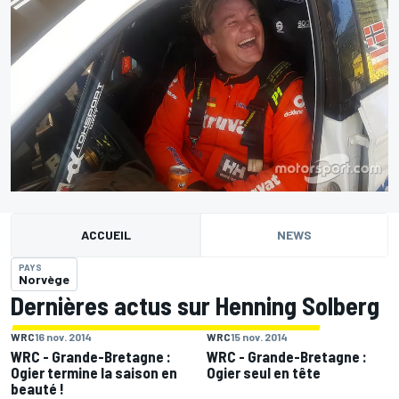
ACCUEIL
NEWS
PAYS
Norvège
Dernières actus sur Henning Solberg
WRC
16 nov. 2014
WRC
15 nov. 2014
WRC - Grande-Bretagne :
WRC - Grande-Bretagne :
Ogier termine la saison en
Ogier seul en tête
beauté !