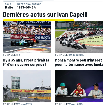
PAYS
DATE DE NAISSANCE
Italie
1963-05-24
Dernières actus sur Ivan Capelli
FORMULE 1
24 juin 2015
FORMULE 1
1 a
Monza montre peu d'intérêt
Il y a 35 ans, Prost privait la
pour l'alternance avec Imola
F1 d'une sacrée surprise !
FORMULE 1
28 mai 2015
FORMULE 1
2 avr. 2015