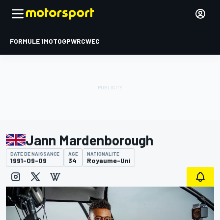
FORMULE 1
MOTOGP
WRC
WEC
Jann Mardenborough
DATE DE NAISSANCE
ÂGE
NATIONALITÉ
1991-09-09
34
Royaume-Uni