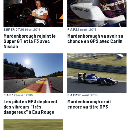
SUPER GT
26 févr. 2016
FIA F2
2 sept. 2015
Mardenborough rejoint le
Mardenborough va avoir sa
Super GT et la F3 avec
chance en GP2 avec Carlin
Nissan
FIA F3
21 août 2015
FIA F3
20 août 2015
Les pilotes GP3 déplorent
Mardenborough croit
des vibreurs "très
encore au titre GP3
dangereux" à Eau Rouge