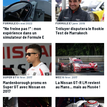
FORMULE E
4 mai 2022
FORMULE E
7 janv. 2019
"Ne freine pas !" : mon
Tréluyer disputera le Rookie
expérience dans un
Test de Marrakech
simulateur de Formule E
SUPER GT
19 févr. 2017
WEC
16 févr. 2017
Mardenborough promu en
La Nissan GT-R LM revient
Super GT avec Nissan en
au Mans... mais au Musée !
2017