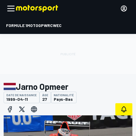
FORMULE 1
MOTOGP
WRC
WEC
Jarno Opmeer
DATE DE NAISSANCE
ÂGE
NATIONALITÉ
1999-04-11
27
Pays-Bas