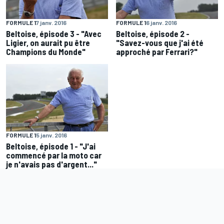
FORMULE 1
7 janv. 2016
FORMULE 1
6 janv. 2016
Beltoise, épisode 3 - "Avec
Beltoise, épisode 2 -
Ligier, on aurait pu être
"Savez-vous que j'ai été
Champions du Monde"
approché par Ferrari?"
FORMULE 1
5 janv. 2016
Beltoise, épisode 1 - "J'ai
commencé par la moto car
je n'avais pas d'argent..."