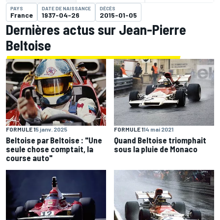
PAYS
DATE DE NAISSANCE
DÉCÈS
France
1937-04-26
2015-01-05
Dernières actus sur Jean-Pierre
Beltoise
FORMULE 1
5 janv. 2025
FORMULE 1
14 mai 2021
Beltoise par Beltoise : "Une
Quand Beltoise triomphait
seule chose comptait, la
sous la pluie de Monaco
course auto"