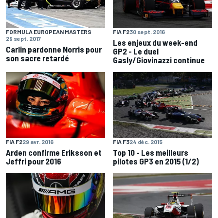
FIA F2
30 sept. 2016
FORMULA EUROPEAN MASTERS
29 sept. 2017
Les enjeux du week-end
Carlin pardonne Norris pour
GP2 - Le duel
son sacre retardé
Gasly/Giovinazzi continue
FIA F2
29 avr. 2016
FIA F3
24 déc. 2015
Arden confirme Eriksson et
Top 10 - Les meilleurs
Jeffri pour 2016
pilotes GP3 en 2015 (1/2)