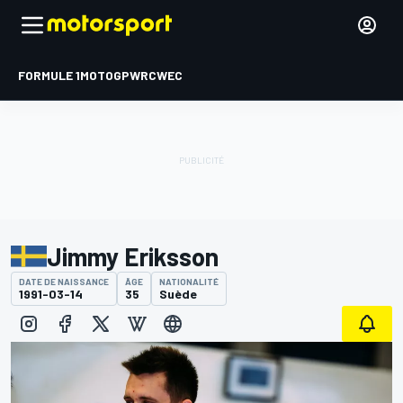
FORMULE 1
MOTOGP
WRC
WEC
Jimmy Eriksson
DATE DE NAISSANCE
ÂGE
NATIONALITÉ
1991-03-14
35
Suède