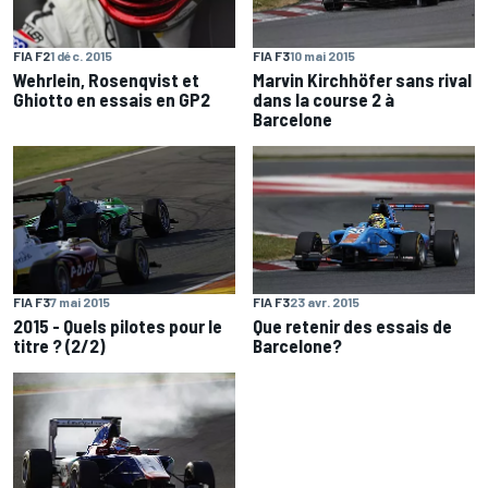
FIA F2
1 déc. 2015
FIA F3
10 mai 2015
Wehrlein, Rosenqvist et
Marvin Kirchhöfer sans rival
Ghiotto en essais en GP2
dans la course 2 à
Barcelone
FIA F3
7 mai 2015
FIA F3
23 avr. 2015
2015 - Quels pilotes pour le
Que retenir des essais de
titre ? (2/2)
Barcelone?