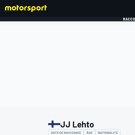
RACCO
FORMULE 1
JJ Lehto
DATE DE NAISSANCE
ÂGE
NATIONALITÉ