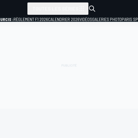
TOUTES LES SÉRIES
URCIS :
RÈGLEMENT F1 2026
CALENDRIER 2026
VIDÉOS
GALERIES PHOTO
PARIS S