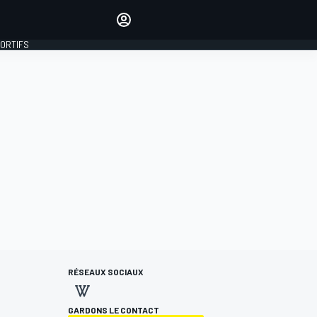
préférés
Donnez votre avis en
commentant les articles
PORTIFS
SE CONNECTER
ÉDITION
FRANCE
RÉSEAUX SOCIAUX
GARDONS LE CONTACT