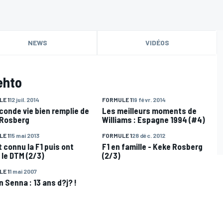
NEWS
VIDÉOS
ehto
E 1
12 juil. 2014
FORMULE 1
19 févr. 2014
conde vie bien remplie de
Les meilleurs moments de
 Rosberg
Williams : Espagne 1994 (#4)
E 1
15 mai 2013
FORMULE 1
28 déc. 2012
t connu la F1 puis ont
F1 en famille - Keke Rosberg
 le DTM (2/3)
(2/3)
E 1
1 mai 2007
n Senna : 13 ans d?j? !