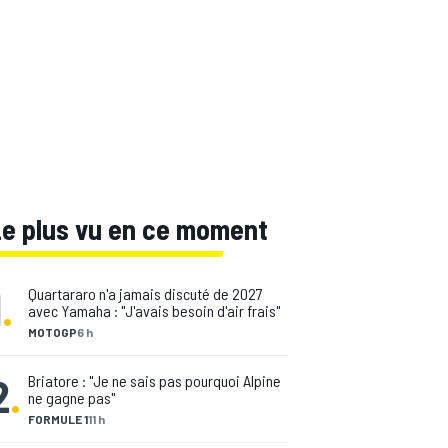
Le plus vu en ce moment
1
.
Quartararo n'a jamais discuté de 2027
avec Yamaha : "J'avais besoin d'air frais"
MOTOGP
6 h
2
.
Briatore : "Je ne sais pas pourquoi Alpine
ne gagne pas"
FORMULE 1
11 h