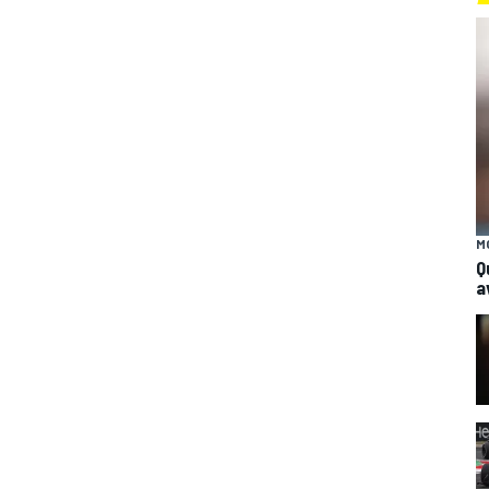
M
Q
a