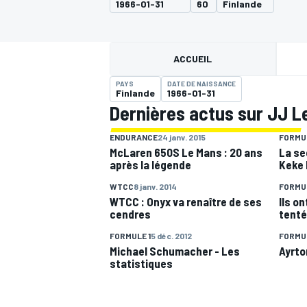
1966-01-31
60
Finlande
ACCUEIL
PAYS
DATE DE NAISSANCE
Finlande
1966-01-31
MOTOGP
Dernières actus sur JJ L
ENDURANCE
24 janv. 2015
FORMUL
McLaren 650S Le Mans : 20 ans
La se
après la légende
Keke
WTCC
8 janv. 2014
FORMUL
WTCC : Onyx va renaître de ses
Ils on
cendres
tenté
FORMULE 1
5 déc. 2012
FORMUL
Michael Schumacher - Les
Ayrto
statistiques