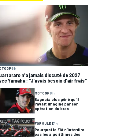
OTOGP
6 h
uartararo n'a jamais discuté de 2027
vec Yamaha : "J'avais besoin d'air frais"
MOTOGP
6 h
Bagnaia plus gêné qu'il
l'avait imaginé par son
opération du bras
FORMULE 1
7 h
Pourquoi la FIA n'interdira
pas les algorithmes des