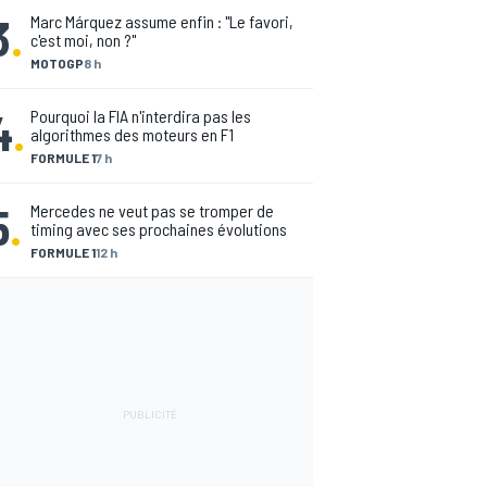
3
.
Marc Márquez assume enfin : "Le favori,
c'est moi, non ?"
MOTOGP
8 h
4
.
Pourquoi la FIA n'interdira pas les
algorithmes des moteurs en F1
FORMULE 1
7 h
5
.
Mercedes ne veut pas se tromper de
timing avec ses prochaines évolutions
FORMULE 1
12 h