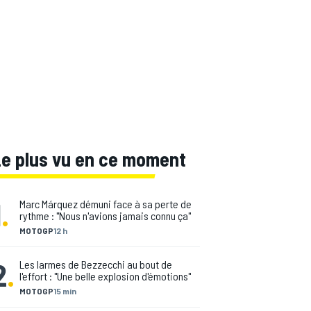
Le plus vu en ce moment
1
.
Marc Márquez démuni face à sa perte de
rythme : "Nous n'avions jamais connu ça"
MOTOGP
12 h
2
.
Les larmes de Bezzecchi au bout de
l'effort : "Une belle explosion d'émotions"
MOTOGP
15 min