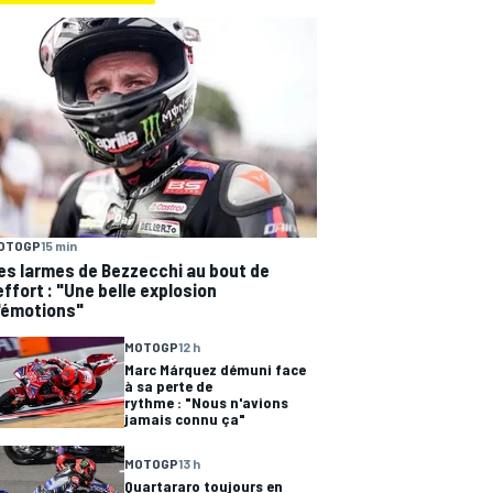
OTOGP
15 min
es larmes de Bezzecchi au bout de
'effort : "Une belle explosion
'émotions"
MOTOGP
12 h
Marc Márquez démuni face
à sa perte de
rythme : "Nous n'avions
jamais connu ça"
MOTOGP
13 h
Quartararo toujours en