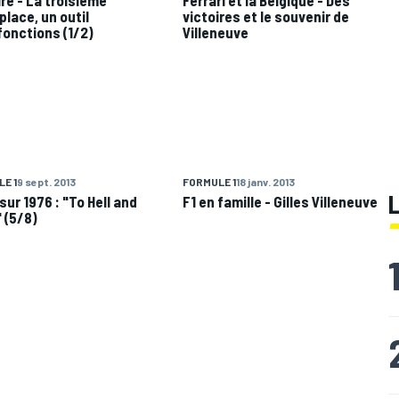
lace, un outil
victoires et le souvenir de
fonctions (1/2)
Villeneuve
E 1
9 sept. 2013
FORMULE 1
18 janv. 2013
sur 1976 : "To Hell and
F1 en famille - Gilles Villeneuve
 (5/8)