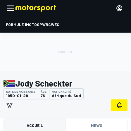
FORMULE 1
MOTOGP
WRC
WEC
Jody Scheckter
DATE DE NAISSANCE
ÂGE
NATIONALITÉ
1950-01-29
76
Afrique du Sud
ACCUEIL
NEWS