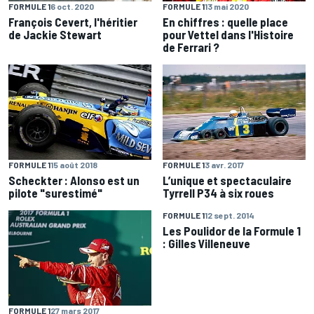
FORMULE 1
6 oct. 2020
FORMULE 1
13 mai 2020
François Cevert, l'héritier
En chiffres : quelle place
de Jackie Stewart
pour Vettel dans l'Histoire
de Ferrari ?
FORMULE 1
15 août 2018
FORMULE 1
3 avr. 2017
Scheckter : Alonso est un
L’unique et spectaculaire
pilote "surestimé"
Tyrrell P34 à six roues
FORMULE 1
12 sept. 2014
Les Poulidor de la Formule 1
: Gilles Villeneuve
FORMULE 1
27 mars 2017