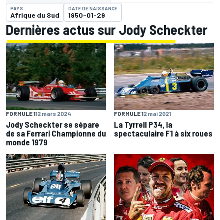
PAYS
DATE DE NAISSANCE
Afrique du Sud
1950-01-29
Dernières actus sur Jody Scheckter
FORMULE 1
12 mars 2024
FORMULE 1
2 mai 2021
Jody Scheckter se sépare
La Tyrrell P34, la
de sa Ferrari Championne du
spectaculaire F1 à six roues
monde 1979