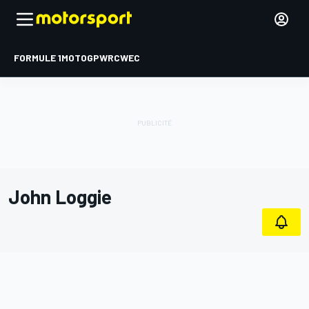
FORMULE 1
MOTOGP
WRC
WEC
John Loggie