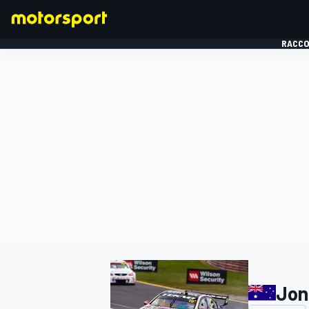
RACCO
FORMULE 1
Jon