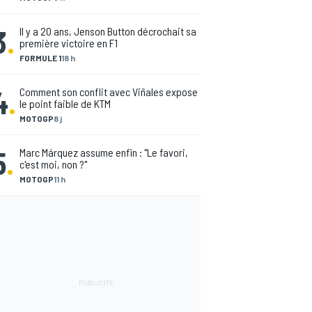
3
.
Il y a 20 ans, Jenson Button décrochait sa
première victoire en F1
FORMULE 1
18 h
4
.
Comment son conflit avec Viñales expose
le point faible de KTM
MOTOGP
8 j
5
.
Marc Márquez assume enfin : "Le favori,
c'est moi, non ?"
MOTOGP
11 h