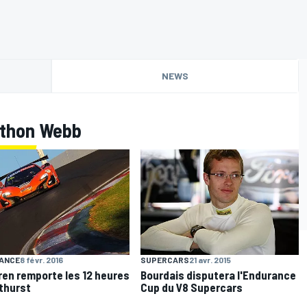
NEWS
athon Webb
ANCE
8 févr. 2016
SUPERCARS
21 avr. 2015
en remporte les 12 heures
Bourdais disputera l'Endurance
thurst
Cup du V8 Supercars