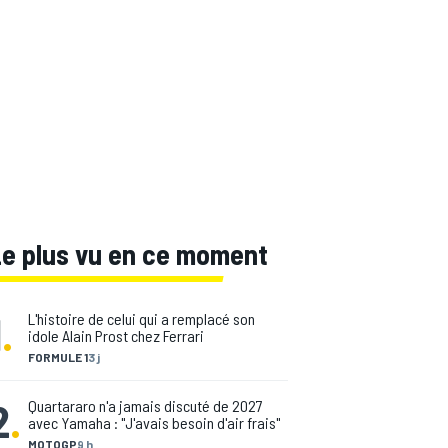
Le plus vu en ce moment
1
.
L'histoire de celui qui a remplacé son
idole Alain Prost chez Ferrari
FORMULE 1
3 j
2
.
Quartararo n'a jamais discuté de 2027
avec Yamaha : "J'avais besoin d'air frais"
MOTOGP
9 h