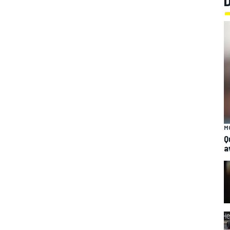
M
Q
a