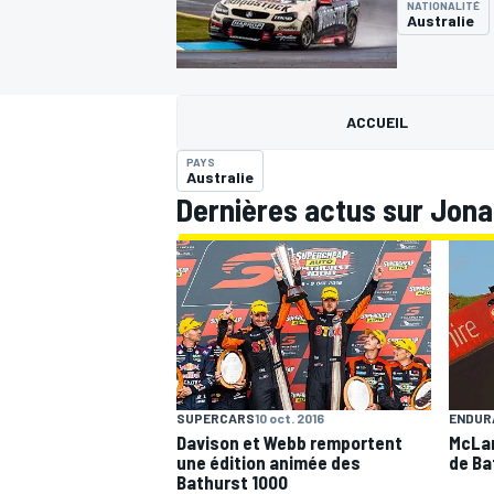
NATIONALITÉ
Australie
ACCUEIL
PAYS
MOTOGP
Australie
Dernières actus sur Jon
SUPERCARS
10 oct. 2016
ENDUR
Davison et Webb remportent
McLar
une édition animée des
de Ba
Bathurst 1000