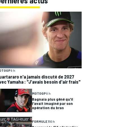
Dernières actus
OTOGP
9 h
uartararo n'a jamais discuté de 2027
vec Yamaha : "J'avais besoin d'air frais"
MOTOGP
9 h
Bagnaia plus gêné qu'il
l'avait imaginé par son
opération du bras
FORMULE 1
10 h