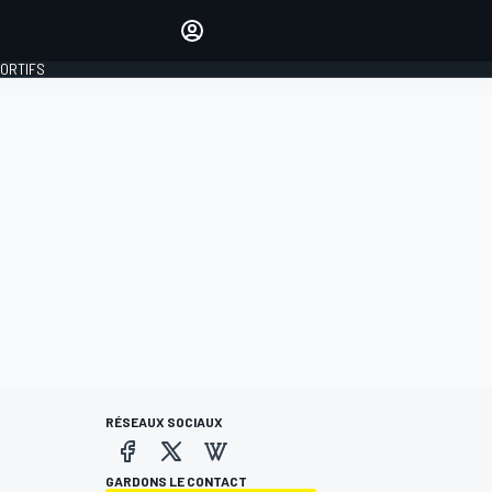
préférés
Donnez votre avis en
commentant les articles
PORTIFS
SE CONNECTER
ÉDITION
FRANCE
RÉSEAUX SOCIAUX
GARDONS LE CONTACT