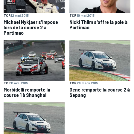
TCR
12 mai 2015
TCR
10 mai 2015
Michael Nykjaer s'impose
Nicki Thiim s'offre la pole à
lors de la course 2 à
Portimao
Portimao
TCR
11 avr. 2015
TCR
29 mars 2015
Morbidelli remporte la
Gene remporte la course 2 à
course 1 à Shanghai
Sepang