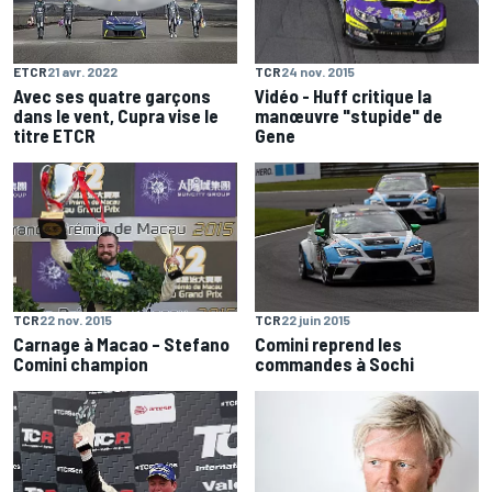
TCR
24 nov. 2015
ETCR
21 avr. 2022
Vidéo - Huff critique la
Avec ses quatre garçons
manœuvre "stupide" de
dans le vent, Cupra vise le
Gene
titre ETCR
TCR
22 nov. 2015
TCR
22 juin 2015
Carnage à Macao – Stefano
Comini reprend les
Comini champion
commandes à Sochi