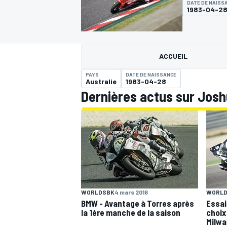
DATE DE NAISS
1983-04-2
ACCUEIL
PAYS
DATE DE NAISSANCE
MOTOGP
Australie
1983-04-28
Dernières actus sur Jos
WORLD
WORLDSBK
4 mars 2016
Essai
BMW - Avantage à Torres après
choix
la 1ère manche de la saison
Milw