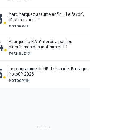
3
.
Marc Márquez assume enfin : "Le favori,
c'est moi, non ?"
MOTOGP
4 h
4
.
Pourquoi la FIA n'interdira pas les
algorithmes des moteurs en F1
FORMULE 1
3 h
5
.
Le programme du GP de Grande-Bretagne
MotoGP 2026
MOTOGP
11 h