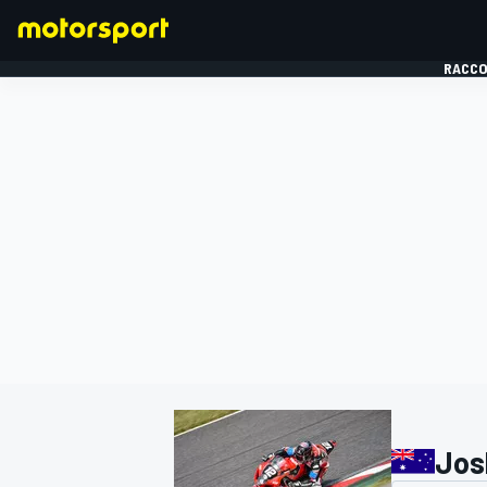
RACCO
FORMULE 1
Jos