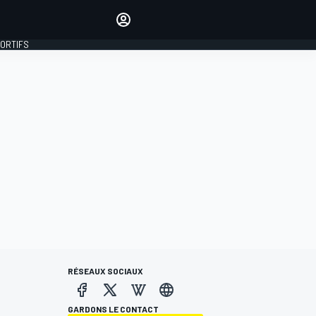
préférés
Donnez votre avis en
commentant les articles
PORTIFS
SE CONNECTER
ÉDITION
FRANCE
RÉSEAUX SOCIAUX
GARDONS LE CONTACT