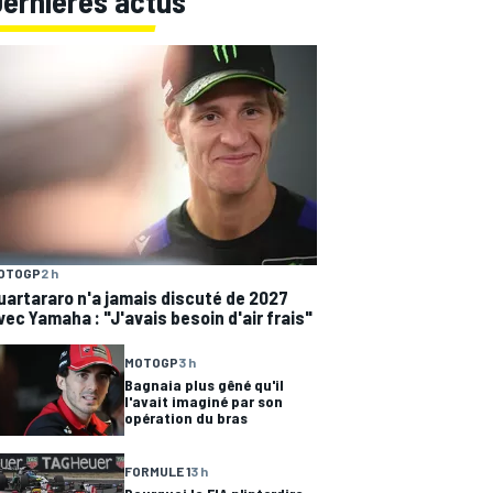
Dernières actus
OTOGP
2 h
uartararo n'a jamais discuté de 2027
vec Yamaha : "J'avais besoin d'air frais"
MOTOGP
3 h
Bagnaia plus gêné qu'il
l'avait imaginé par son
opération du bras
FORMULE 1
3 h