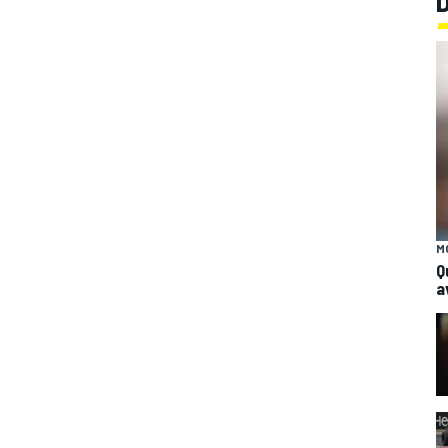
M
Q
a