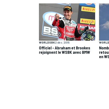
WRC
WORLDSBK
2 déc. 2015
WORLD
Officiel - Abraham et Brookes
Nombr
rejoignent le WSBK avec BMW
retou
en W
WEC