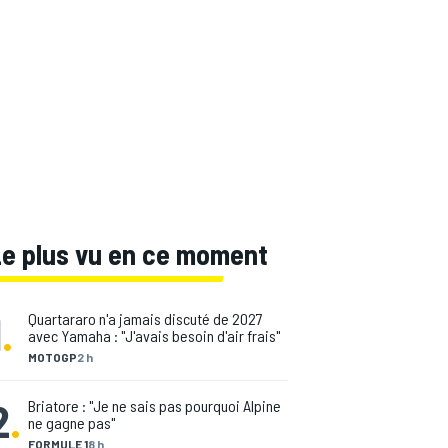
Le plus vu en ce moment
1
.
Quartararo n'a jamais discuté de 2027
avec Yamaha : "J'avais besoin d'air frais"
MOTOGP
2 h
2
.
Briatore : "Je ne sais pas pourquoi Alpine
ne gagne pas"
FORMULE 1
8 h