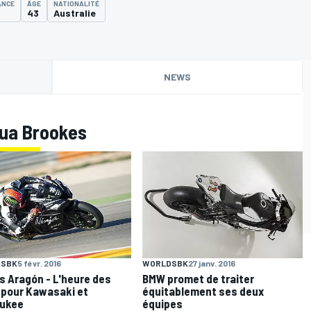
ANCE
ÂGE
NATIONALITÉ
8
43
Australie
NEWS
hua Brookes
SBK
5 févr. 2016
WORLDSBK
27 janv. 2016
s Aragón - L'heure des
BMW promet de traiter
 pour Kawasaki et
équitablement ses deux
aukee
équipes