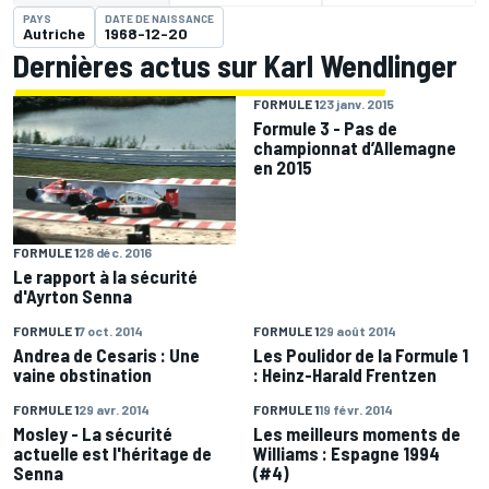
PAYS
DATE DE NAISSANCE
Autriche
1968-12-20
Dernières actus sur Karl Wendlinger
FORMULE 1
23 janv. 2015
Formule 3 - Pas de
championnat d’Allemagne
en 2015
FORMULE 1
28 déc. 2016
Le rapport à la sécurité
d'Ayrton Senna
FORMULE 1
7 oct. 2014
FORMULE 1
29 août 2014
Andrea de Cesaris : Une
Les Poulidor de la Formule 1
vaine obstination
: Heinz-Harald Frentzen
FORMULE 1
29 avr. 2014
FORMULE 1
19 févr. 2014
Mosley - La sécurité
Les meilleurs moments de
actuelle est l'héritage de
Williams : Espagne 1994
Senna
(#4)