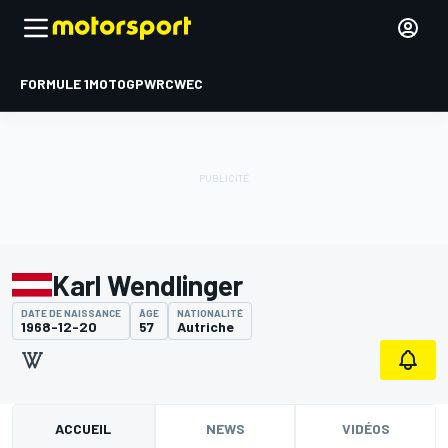
FORMULE 1
MOTOGP
WRC
WEC
Karl Wendlinger
DATE DE NAISSANCE
ÂGE
NATIONALITÉ
1968-12-20
57
Autriche
ACCUEIL
NEWS
VIDÉOS