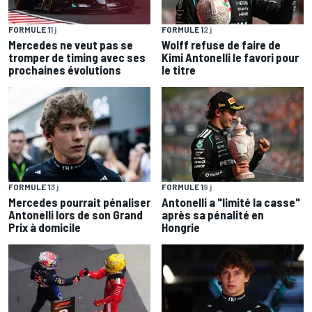
FORMULE 1
1 j
FORMULE 1
2 j
Mercedes ne veut pas se
Wolff refuse de faire de
tromper de timing avec ses
Kimi Antonelli le favori pour
prochaines évolutions
le titre
FORMULE 1
3 j
FORMULE 1
9 j
Mercedes pourrait pénaliser
Antonelli a "limité la casse"
Antonelli lors de son Grand
après sa pénalité en
Prix à domicile
Hongrie