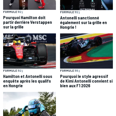
FORMULE 1
12 j
FORMULE 1
12 j
Pourquoi Hamilton doit
Antonelli sanctionné
partir derrière Verstappen
également sur la grille en
sur la grille
Hongrie !
FORMULE 1
12 j
FORMULE 1
15 j
Hamilton et Antonelli sous
Pourquoi le style agressif
enquête après les qualifs
de Kimi Antonelli convient si
en Hongrie
bien aux F1 2026