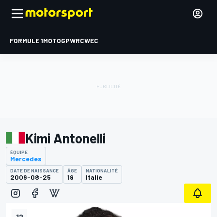
FORMULE 1
MOTOGP
WRC
WEC
Kimi Antonelli
ÉQUIPE
Mercedes
DATE DE NAISSANCE
ÂGE
NATIONALITÉ
2006-08-25
19
Italie
12