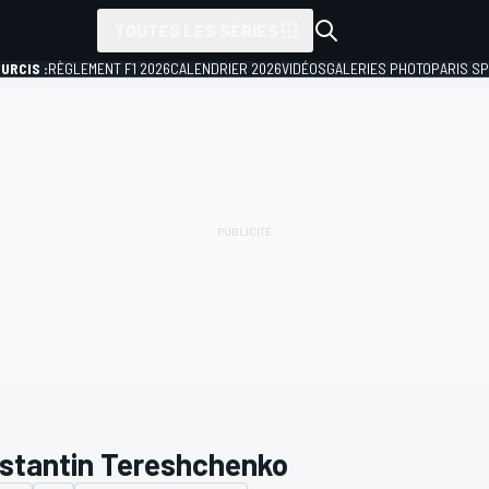
TOUTES LES SÉRIES
URCIS :
RÈGLEMENT F1 2026
CALENDRIER 2026
VIDÉOS
GALERIES PHOTO
PARIS S
stantin Tereshchenko