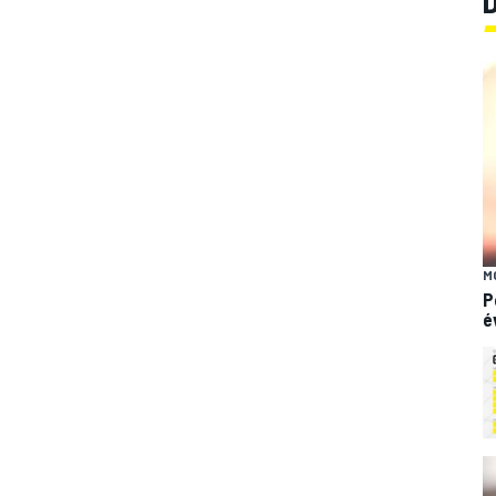
M
P
é