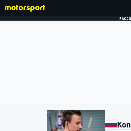
RACCO
FORMULE 1
Kon