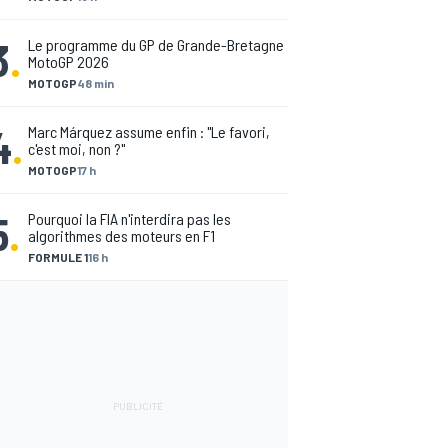
3
.
Le programme du GP de Grande-Bretagne
MotoGP 2026
MOTOGP
48 min
4
.
Marc Márquez assume enfin : "Le favori,
c'est moi, non ?"
MOTOGP
17 h
5
.
Pourquoi la FIA n'interdira pas les
algorithmes des moteurs en F1
FORMULE 1
16 h