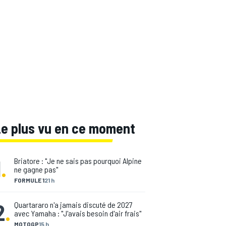
Le plus vu en ce moment
1
.
Briatore : "Je ne sais pas pourquoi Alpine
ne gagne pas"
FORMULE 1
21 h
2
.
Quartararo n'a jamais discuté de 2027
avec Yamaha : "J'avais besoin d'air frais"
MOTOGP
15 h