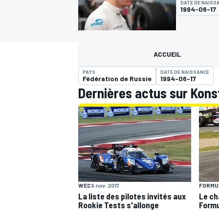
DATE DE NAISS
1994-06-17
ACCUEIL
PAYS
DATE DE NAISSANCE
MOTOGP
Fédération de Russie
1994-06-17
Dernières actus sur Kon
WEC
9 nov. 2017
FORMUL
La liste des pilotes invités aux
Le ch
Rookie Tests s'allonge
Formu