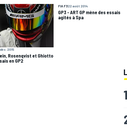
FIA F3
22 août 2014
GP3 - ART GP mène des essais
agités à Spa
 déc. 2015
ein, Rosenqvist et Ghiotto
sais en GP2