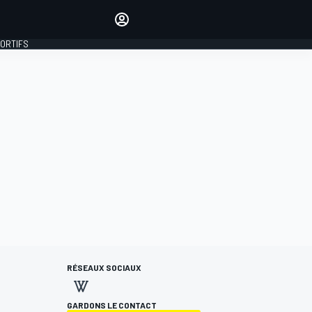
préférés
Donnez votre avis en
commentant les articles
PORTIFS
SE CONNECTER
ÉDITION
FRANCE
RÉSEAUX SOCIAUX
GARDONS LE CONTACT