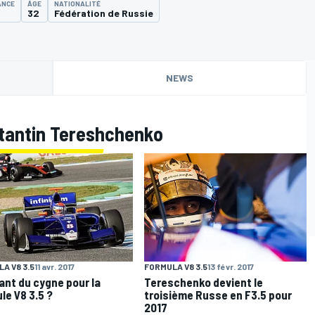
ANCE
ÂGE
NATIONALITÉ
32
Fédération de Russie
NEWS
stantin Tereshchenko
FORMULA V8 3.5
13 févr. 2017
A V8 3.5
11 avr. 2017
Tereschenko devient le
ant du cygne pour la
troisième Russe en F3.5 pour
le V8 3.5 ?
2017