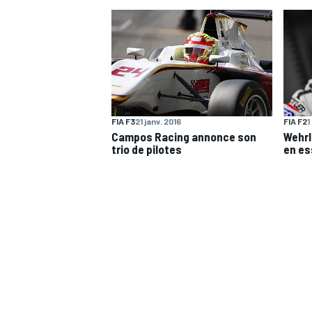
WRC
FIA F3
21 janv. 2016
FIA F2
1
Campos Racing annonce son
Wehrl
trio de pilotes
en es
WEC