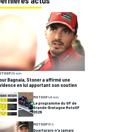
Dernières actus
OTOGP
29 min
our Bagnaia, Stoner a affirmé une
vidence en lui apportant son soutien
MOTOGP
48 min
Le programme du GP de
Grande-Bretagne MotoGP
2026
MOTOGP
15 h
Quartararo n'a jamais