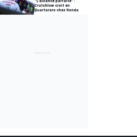
"L'alliance parfaite" :
Crutchlow croit en
Quartararo chez Honda