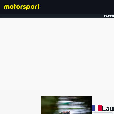
RACCO
FORMULE 1
Lau