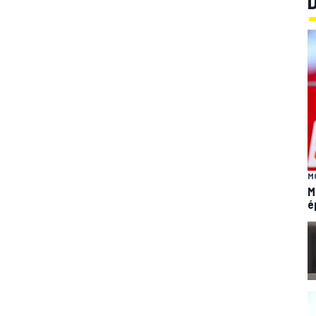
M
M
é