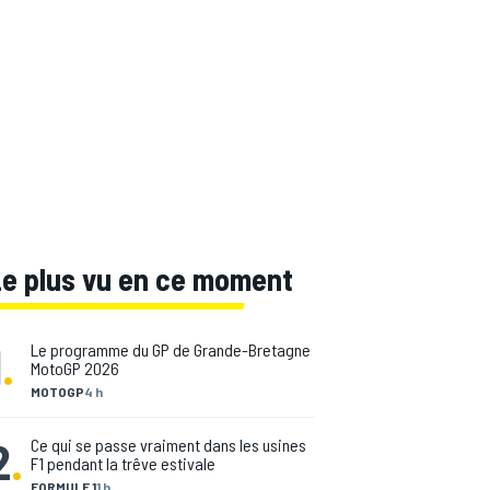
Le plus vu en ce moment
1
.
Le programme du GP de Grande-Bretagne
MotoGP 2026
MOTOGP
4 h
2
.
Ce qui se passe vraiment dans les usines
F1 pendant la trêve estivale
FORMULE 1
1 h