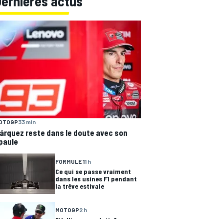
Dernières actus
OTOGP
33 min
árquez reste dans le doute avec son
paule
FORMULE 1
1 h
Ce qui se passe vraiment
dans les usines F1 pendant
la trêve estivale
MOTOGP
2 h