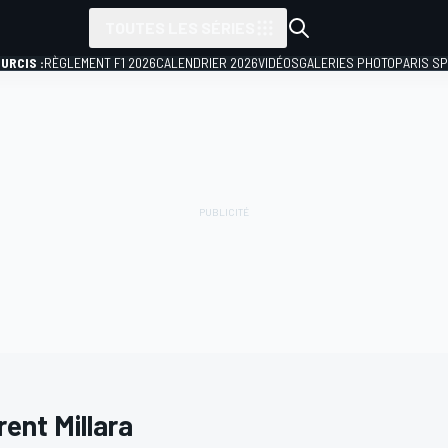
TOUTES LES SÉRIES
URCIS :
RÈGLEMENT F1 2026
CALENDRIER 2026
VIDÉOS
GALERIES PHOTO
PARIS S
rent Millara