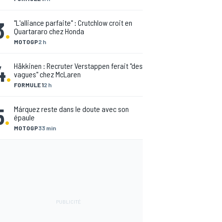
3
.
"L'alliance parfaite" : Crutchlow croit en
Quartararo chez Honda
MOTOGP
2 h
4
.
Häkkinen : Recruter Verstappen ferait "des
vagues" chez McLaren
FORMULE 1
2 h
5
.
Márquez reste dans le doute avec son
épaule
MOTOGP
33 min