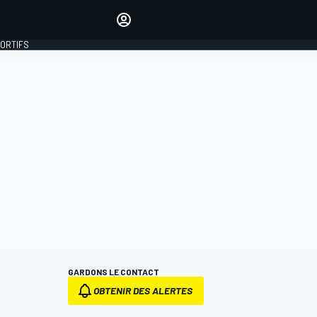
préférés
Donnez votre avis en
commentant les articles
PORTIFS
SE CONNECTER
ÉDITION
FRANCE
GARDONS LE CONTACT
OBTENIR DES ALERTES