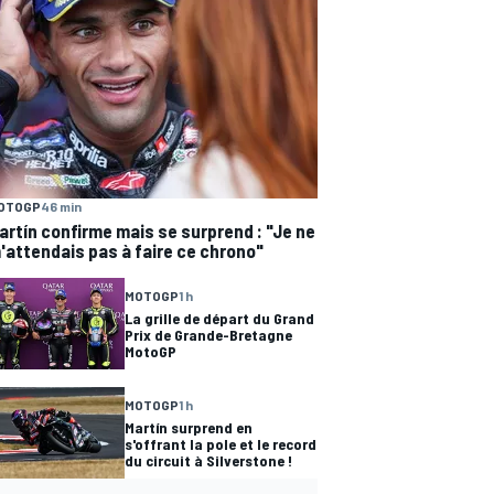
OTOGP
46 min
artín confirme mais se surprend : "Je ne
'attendais pas à faire ce chrono"
MOTOGP
1 h
La grille de départ du Grand
Prix de Grande-Bretagne
MotoGP
MOTOGP
1 h
Martín surprend en
s'offrant la pole et le record
du circuit à Silverstone !