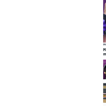
M
M
m