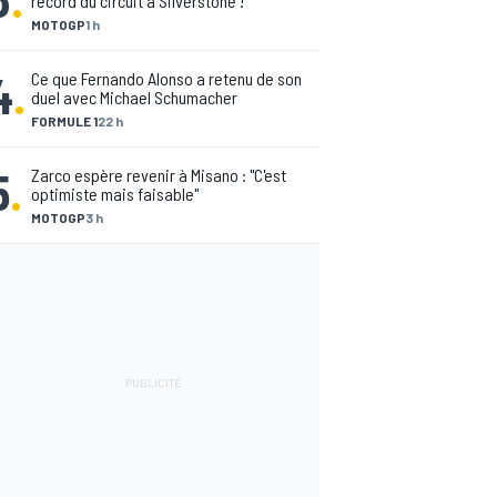
record du circuit à Silverstone !
MOTOGP
1 h
4
.
Ce que Fernando Alonso a retenu de son
duel avec Michael Schumacher
FORMULE 1
22 h
5
.
Zarco espère revenir à Misano : "C'est
optimiste mais faisable"
MOTOGP
3 h