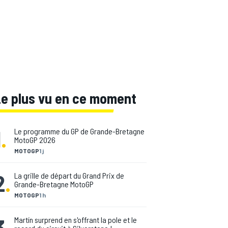
Le plus vu en ce moment
1
.
Le programme du GP de Grande-Bretagne
MotoGP 2026
MOTOGP
1 j
2
.
La grille de départ du Grand Prix de
Grande-Bretagne MotoGP
MOTOGP
1 h
3
.
Martín surprend en s'offrant la pole et le