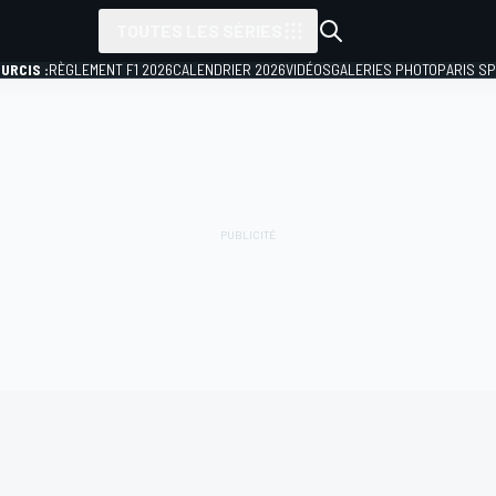
TOUTES LES SÉRIES
URCIS :
RÈGLEMENT F1 2026
CALENDRIER 2026
VIDÉOS
GALERIES PHOTO
PARIS S