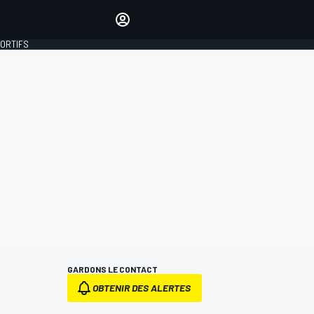
préférés
Donnez votre avis en
commentant les articles
PORTIFS
SE CONNECTER
ÉDITION
FRANCE
GARDONS LE CONTACT
OBTENIR DES ALERTES