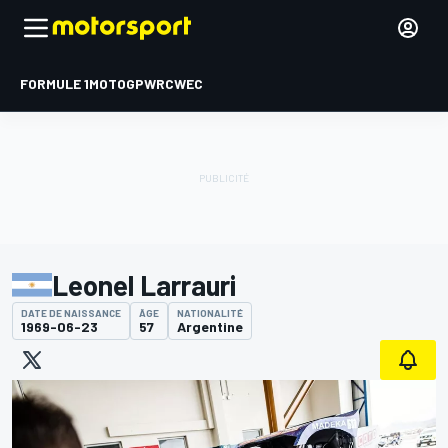
FORMULE 1
MOTOGP
WRC
WEC
Leonel Larrauri
DATE DE NAISSANCE
ÂGE
NATIONALITÉ
1969-06-23
57
Argentine