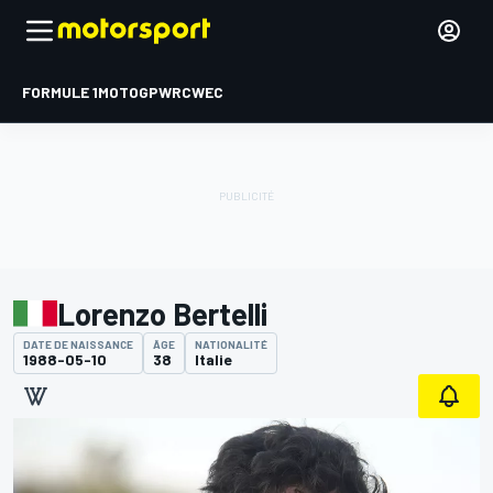
FORMULE 1
MOTOGP
WRC
WEC
Lorenzo Bertelli
DATE DE NAISSANCE
ÂGE
NATIONALITÉ
1988-05-10
38
Italie