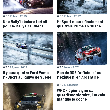
WRC
10 févr. 2025
WRC
15 févr. 2022
Une Rally1 déclare forfait
M-Sport n'aura finalement
pour le Rallye de Suède
que trois Puma en Suède
WRC
1 mars 2017
WRC
25 janv. 2022
Pas de DS3 "officielle" au
Il y aura quatre Ford Puma
Mexique ni en Argentine
M-Sport au Rallye de Suède
WRC
10 juin 2014
WRC - Ogier signe sa
quatrième victoire, Latvala
manque le coche