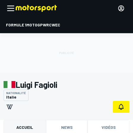
FORMULE 1
MOTOGP
WRC
WEC
Luigi Fagioli
NATIONALITÉ
Italie
ACCUEIL
NEWS
VIDÉOS