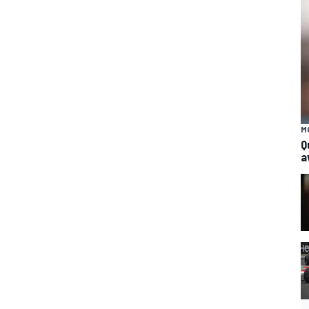
M
Q
a