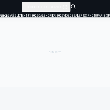
TOUTES LES SÉRIES
URCIS :
RÈGLEMENT F1 2026
CALENDRIER 2026
VIDÉOS
GALERIES PHOTO
PARIS S