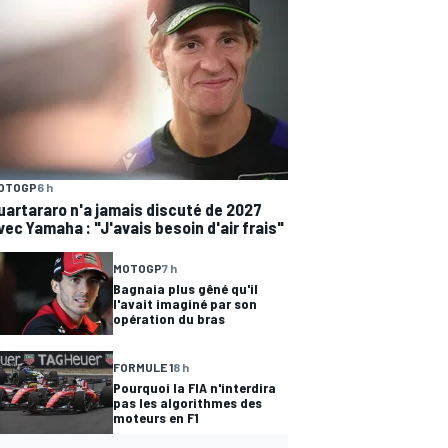
OTOGP
6 h
uartararo n'a jamais discuté de 2027
vec Yamaha : "J'avais besoin d'air frais"
MOTOGP
7 h
Bagnaia plus gêné qu'il
l'avait imaginé par son
opération du bras
FORMULE 1
8 h
Pourquoi la FIA n'interdira
pas les algorithmes des
moteurs en F1