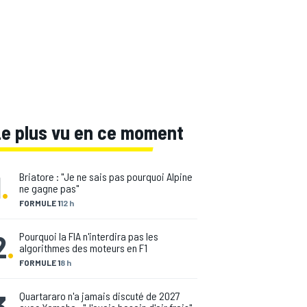
Le plus vu en ce moment
1
.
Briatore : "Je ne sais pas pourquoi Alpine
ne gagne pas"
FORMULE 1
12 h
2
.
Pourquoi la FIA n'interdira pas les
algorithmes des moteurs en F1
FORMULE 1
8 h
3
.
Quartararo n'a jamais discuté de 2027