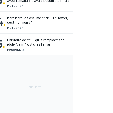
avec Yamaha : "J'avais besoin d'air frais"
MOTOGP
6 h
4
.
Marc Márquez assume enfin : "Le favori,
c'est moi, non ?"
MOTOGP
9 h
5
.
L'histoire de celui qui a remplacé son
idole Alain Prost chez Ferrari
FORMULE 1
3 j