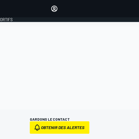
préférés
Donnez votre avis en
commentant les articles
PORTIFS
SE CONNECTER
ÉDITION
FRANCE
GARDONS LE CONTACT
OBTENIR DES ALERTES