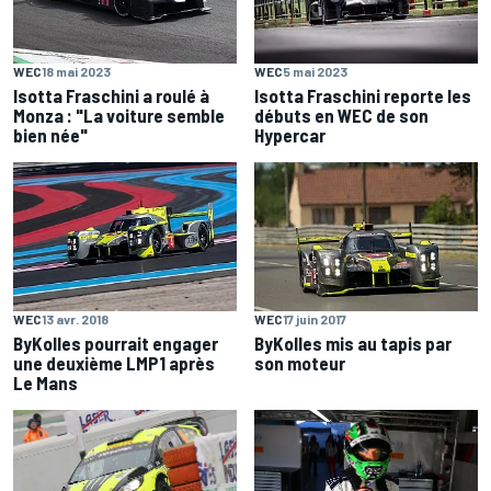
WEC
18 mai 2023
WEC
5 mai 2023
Isotta Fraschini a roulé à
Isotta Fraschini reporte les
Monza : "La voiture semble
débuts en WEC de son
bien née"
Hypercar
WEC
13 avr. 2018
WEC
17 juin 2017
ByKolles pourrait engager
ByKolles mis au tapis par
une deuxième LMP1 après
son moteur
Le Mans