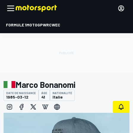
FORMULE 1
MOTOGP
WRC
WEC
Marco Bonanomi
DATE DE NAISSANCE
ÂGE
NATIONALITÉ
1985-03-12
41
Italie