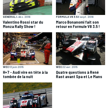
GENERAL
4 déc. 2016
FORMULA V8 3.5
6 sept. 2016
Valentino Rossi star du
Marco Bonanomi fait son
Monza Rally Show !
retour en Formule V8 3.5 !
WEC
13 juin 2015
WEC
22 avr. 2015
H+7 - Audi vire en tête à la
Quatre questions à René
tombée de la nuit
Rast avant Spa et Le Mans