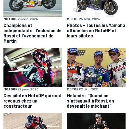
MOTOGP
5 févr. 2024
MOTOGP
26 déc. 2024
Photos - Toutes les Yamaha
Champions et
officielles en MotoGP et
indépendants : l'éclosion de
leurs pilotes
Rossi et l'avènement de
Martín
MOTOGP
29 janv. 2023
MOTOGP
2 déc. 2021
Ces pilotes MotoGP qui sont
Melandri : "Quand on
revenus chez un
s'attaquait à Rossi, on
constructeur
devenait le méchant"