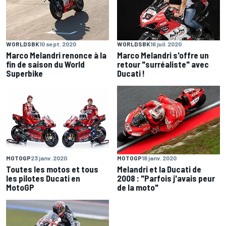
WORLDSBK
10 sept. 2020
WORLDSBK
16 juil. 2020
Marco Melandri renonce à la
Marco Melandri s'offre un
fin de saison du World
retour "surréaliste" avec
Superbike
Ducati !
MOTOGP
23 janv. 2020
MOTOGP
18 janv. 2020
Toutes les motos et tous
Melandri et la Ducati de
les pilotes Ducati en
2008 : "Parfois j'avais peur
MotoGP
de la moto"