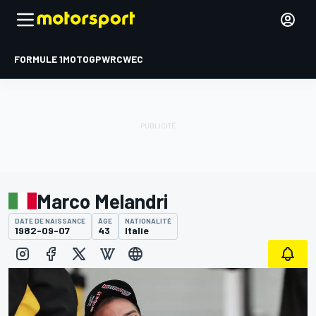
FORMULE 1
MOTOGP
WRC
WEC
Marco Melandri
DATE DE NAISSANCE
ÂGE
NATIONALITÉ
1982-09-07
43
Italie