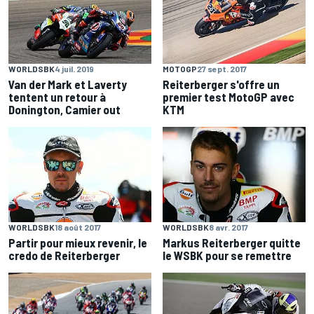
WORLDSBK
4 juil. 2019
MOTOGP
27 sept. 2017
Van der Mark et Laverty
Reiterberger s'offre un
tentent un retour à
premier test MotoGP avec
Donington, Camier out
KTM
WORLDSBK
18 août 2017
WORLDSBK
8 avr. 2017
Partir pour mieux revenir, le
Markus Reiterberger quitte
credo de Reiterberger
le WSBK pour se remettre