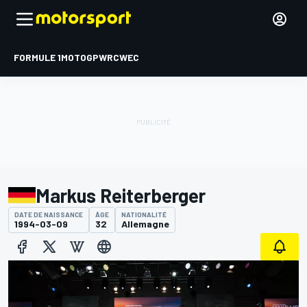
FORMULE 1
MOTOGP
WRC
WEC
Markus Reiterberger
DATE DE NAISSANCE
ÂGE
NATIONALITÉ
1994-03-09
32
Allemagne