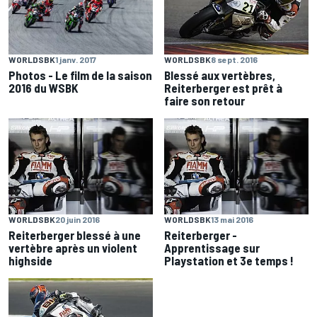
WORLDSBK
1 janv. 2017
WORLDSBK
8 sept. 2016
Photos - Le film de la saison
Blessé aux vertèbres,
2016 du WSBK
Reiterberger est prêt à
faire son retour
WORLDSBK
20 juin 2016
WORLDSBK
13 mai 2016
Reiterberger blessé à une
Reiterberger -
vertèbre après un violent
Apprentissage sur
highside
Playstation et 3e temps !