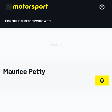
FORMULE 1
MOTOGP
WRC
WEC
Maurice Petty