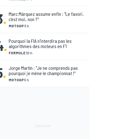
3
.
Marc Márquez assume enfin : "Le favori,
c'est moi, non ?"
MOTOGP
3 h
4
.
Pourquoi la FIA n'interdira pas les
algorithmes des moteurs en F1
FORMULE 1
2 h
5
.
Jorge Martín : "Je ne comprends pas
pourquoi je mène le championnat !"
MOTOGP
5 h