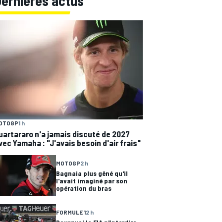
Dernières actus
OTOGP
1 h
uartararo n'a jamais discuté de 2027
vec Yamaha : "J'avais besoin d'air frais"
MOTOGP
2 h
Bagnaia plus gêné qu'il
l'avait imaginé par son
opération du bras
FORMULE 1
2 h