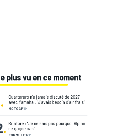
Le plus vu en ce moment
1
.
Quartararo n'a jamais discuté de 2027
avec Yamaha : "J'avais besoin d'air frais"
MOTOGP
1 h
2
.
Briatore : "Je ne sais pas pourquoi Alpine
ne gagne pas"
FORMULE 1
7 h