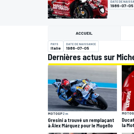
DATE DE NAISS
1986-07-05
ACCUEIL
PAYS
DATE DE NAISSANCE
MOTOGP
Italie
1986-07-05
Dernières actus sur Miche
MOTOG
MOTOGP
2 m
Ducat
Gresini a trouvé un remplaçant
la Mo
à Álex Márquez pour le Mugello