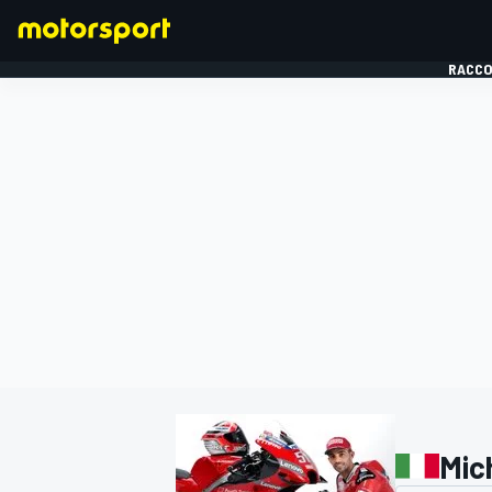
RACCO
FORMULE 1
Mic