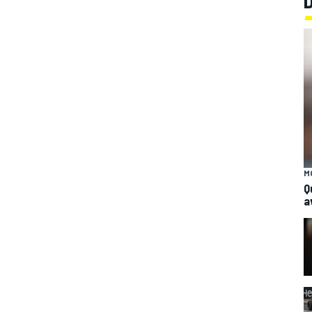
M
Q
a