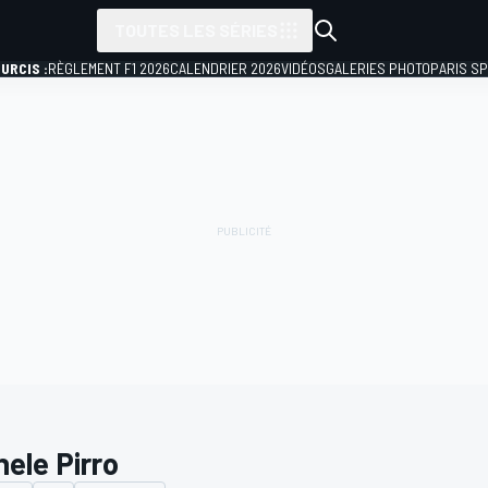
TOUTES LES SÉRIES
URCIS :
RÈGLEMENT F1 2026
CALENDRIER 2026
VIDÉOS
GALERIES PHOTO
PARIS S
hele Pirro