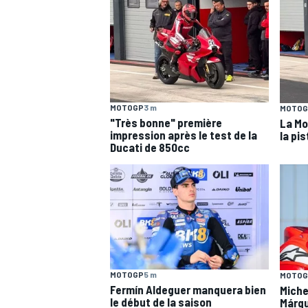
WRC
MOTOGP
3 m
MOTOG
"Très bonne" première
La Mo
impression après le test de la
la pi
Ducati de 850cc
WEC
MOTOGP
5 m
MOTOG
Fermín Aldeguer manquera bien
Miche
le début de la saison
Márqu