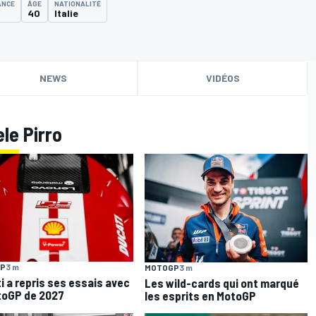
ANCE
ÂGE
NATIONALITÉ
40
Italie
NEWS
VIDÉOS
le Pirro
P
3 m
MOTOGP
3 m
i a repris ses essais avec
Les wild-cards qui ont marqué
toGP de 2027
les esprits en MotoGP