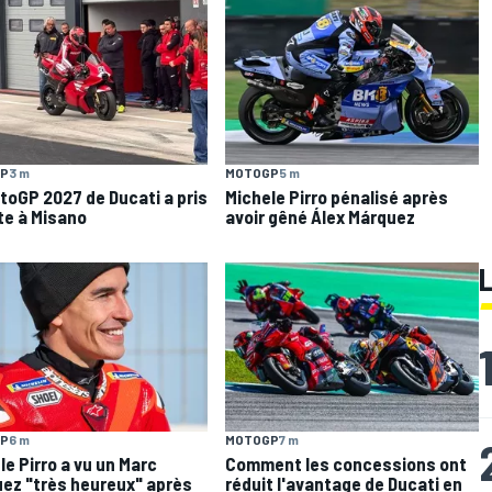
P
3 m
MOTOGP
5 m
toGP 2027 de Ducati a pris
Michele Pirro pénalisé après
ste à Misano
avoir gêné Álex Márquez
P
6 m
MOTOGP
7 m
le Pirro a vu un Marc
Comment les concessions ont
ez "très heureux" après
réduit l'avantage de Ducati en