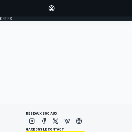
préférés
Donnez votre avis en
commentant les articles
PORTIFS
SE CONNECTER
ÉDITION
FRANCE
RÉSEAUX SOCIAUX
GARDONS LE CONTACT