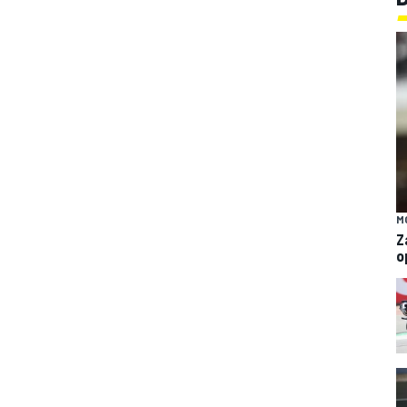
M
Z
o