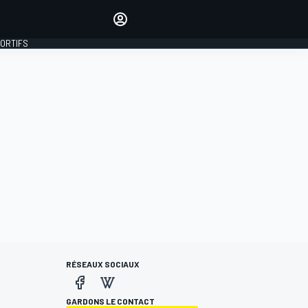
préférés
Donnez votre avis en
commentant les articles
PORTIFS
SE CONNECTER
ÉDITION
FRANCE
RÉSEAUX SOCIAUX
GARDONS LE CONTACT