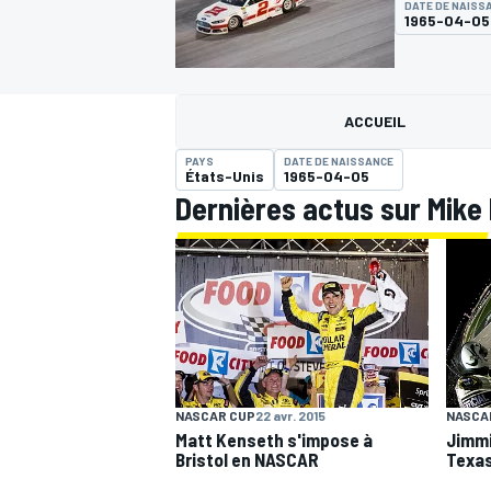
DATE DE NAISS
1965-04-05
ACCUEIL
PAYS
DATE DE NAISSANCE
MOTOGP
États-Unis
1965-04-05
Dernières actus sur Mike 
NASCAR CUP
22 avr. 2015
NASCA
Matt Kenseth s'impose à
Jimmi
Bristol en NASCAR
Texa