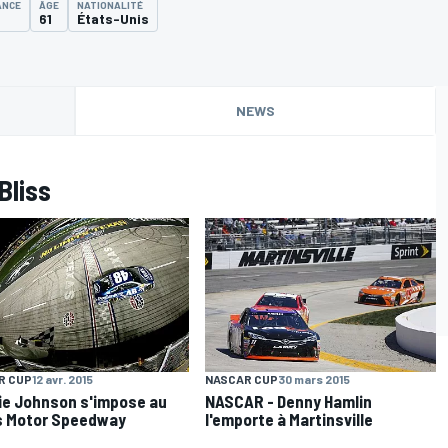
ANCE
ÂGE
NATIONALITÉ
61
États-Unis
NEWS
Bliss
R CUP
12 avr. 2015
NASCAR CUP
30 mars 2015
e Johnson s'impose au
NASCAR - Denny Hamlin
s Motor Speedway
l'emporte à Martinsville