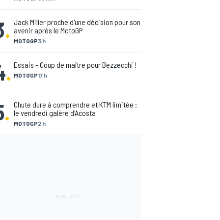
3
.
Jack Miller proche d'une décision pour son
avenir après le MotoGP
MOTOGP
3 h
4
.
Essais - Coup de maître pour Bezzecchi !
MOTOGP
17 h
5
.
Chute dure à comprendre et KTM limitée :
le vendredi galère d'Acosta
MOTOGP
2 h