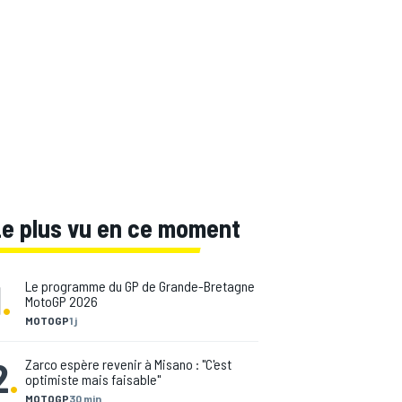
Le plus vu en ce moment
1
.
Le programme du GP de Grande-Bretagne
MotoGP 2026
MOTOGP
1 j
2
.
Zarco espère revenir à Misano : "C'est
optimiste mais faisable"
MOTOGP
30 min