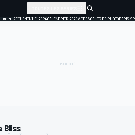
TOUTES LES SÉRIES
URCIS :
RÈGLEMENT F1 2026
CALENDRIER 2026
VIDÉOS
GALERIES PHOTO
PARIS S
 Bliss