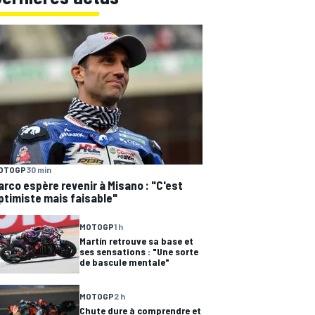
OTOGP
30 min
arco espère revenir à Misano : "C'est
ptimiste mais faisable"
MOTOGP
1 h
Martín retrouve sa base et
ses sensations : "Une sorte
de bascule mentale"
MOTOGP
2 h
Chute dure à comprendre et