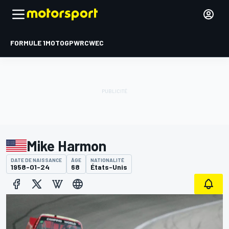
FORMULE 1
MOTOGP
WRC
WEC
Mike Harmon
DATE DE NAISSANCE
ÂGE
NATIONALITÉ
1958-01-24
68
États-Unis