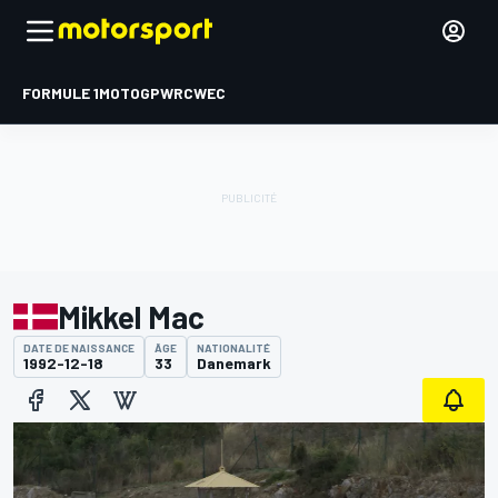
FORMULE 1
MOTOGP
WRC
WEC
Mikkel Mac
DATE DE NAISSANCE
ÂGE
NATIONALITÉ
1992-12-18
33
Danemark