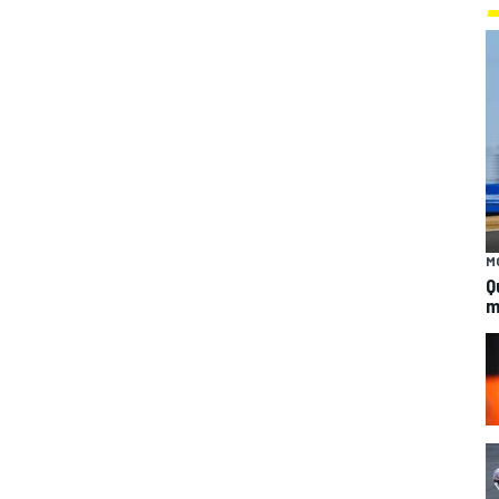
M
Q
m