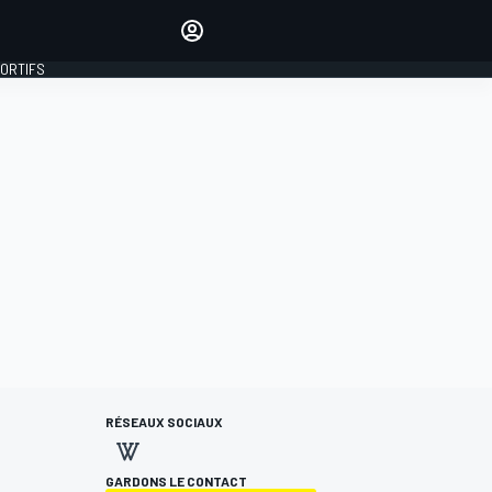
préférés
Donnez votre avis en
commentant les articles
PORTIFS
SE CONNECTER
ÉDITION
FRANCE
RÉSEAUX SOCIAUX
GARDONS LE CONTACT