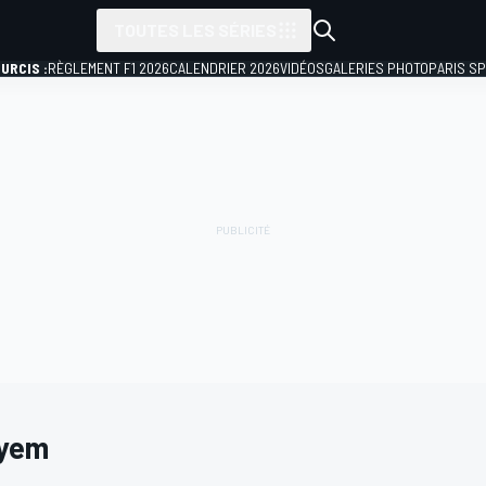
TOUTES LES SÉRIES
URCIS :
RÈGLEMENT F1 2026
CALENDRIER 2026
VIDÉOS
GALERIES PHOTO
PARIS S
ayem