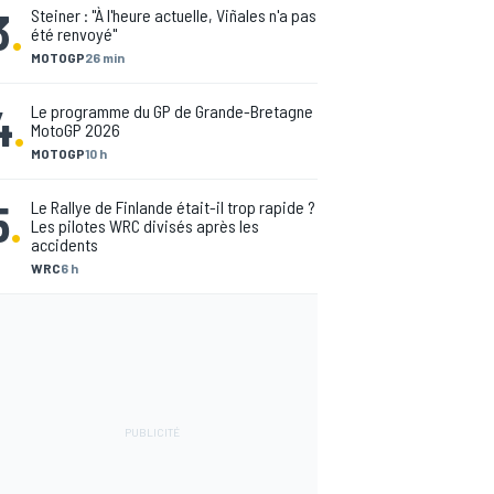
3
.
Steiner : "À l'heure actuelle, Viñales n'a pas
été renvoyé"
MOTOGP
26 min
4
.
Le programme du GP de Grande-Bretagne
MotoGP 2026
MOTOGP
10 h
5
.
Le Rallye de Finlande était-il trop rapide ?
Les pilotes WRC divisés après les
accidents
WRC
6 h