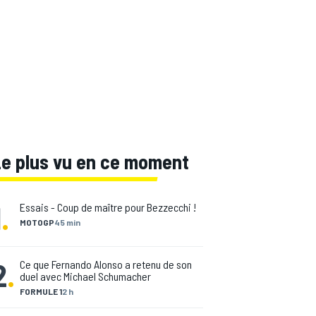
Le plus vu en ce moment
1
.
Essais - Coup de maître pour Bezzecchi !
MOTOGP
45 min
2
.
Ce que Fernando Alonso a retenu de son
duel avec Michael Schumacher
FORMULE 1
2 h