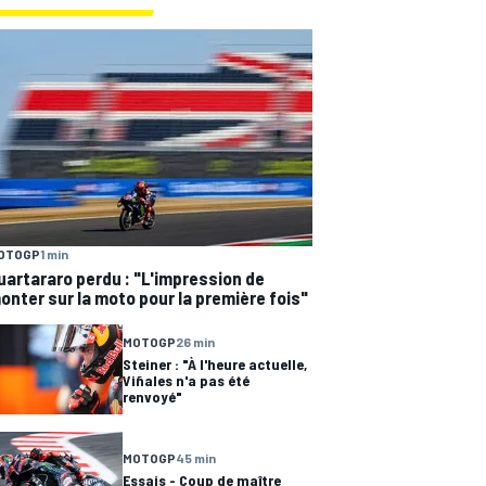
OTOGP
1 min
uartararo perdu : "L'impression de
onter sur la moto pour la première fois"
MOTOGP
26 min
Steiner : "À l'heure actuelle,
Viñales n'a pas été
renvoyé"
MOTOGP
45 min
Essais - Coup de maître