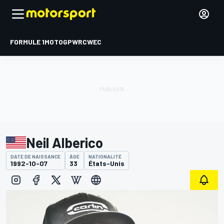
FORMULE 1
MOTOGP
WRC
WEC
Neil Alberico
DATE DE NAISSANCE
ÂGE
NATIONALITÉ
1992-10-07
33
États-Unis