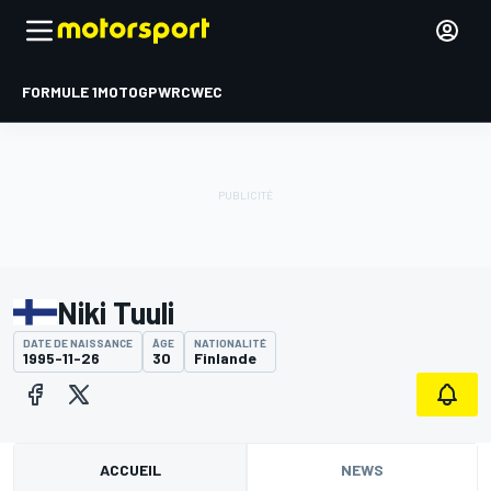
FORMULE 1
MOTOGP
WRC
WEC
Niki Tuuli
DATE DE NAISSANCE
ÂGE
NATIONALITÉ
1995-11-26
30
Finlande
ACCUEIL
NEWS